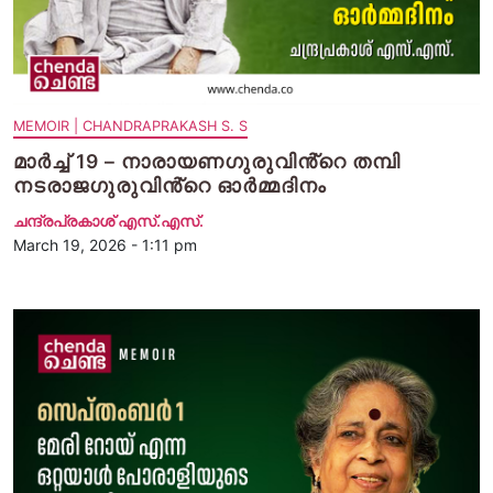
MEMOIR | CHANDRAPRAKASH S. S
മാർച്ച് 19 – നാരായണഗുരുവിൻ്റെ തമ്പി
നടരാജഗുരുവിൻ്റെ ഓർമ്മദിനം
ചന്ദ്രപ്രകാശ് എസ്.എസ്.
March 19, 2026 - 1:11 pm