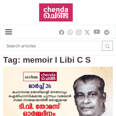
Skip to main content
Tag: memoir I Libi C S