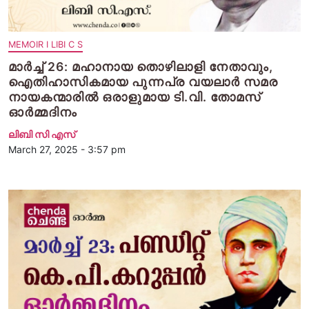
MEMOIR I LIBI C S
മാർച്ച് 26: മഹാനായ തൊഴിലാളി നേതാവും,
ഐതിഹാസികമായ പുന്നപ്ര വയലാർ സമര
നായകന്മാരിൽ ഒരാളുമായ ടി.വി. തോമസ്
ഓർമ്മദിനം
ലിബി സി എസ്
March 27, 2025 - 3:57 pm