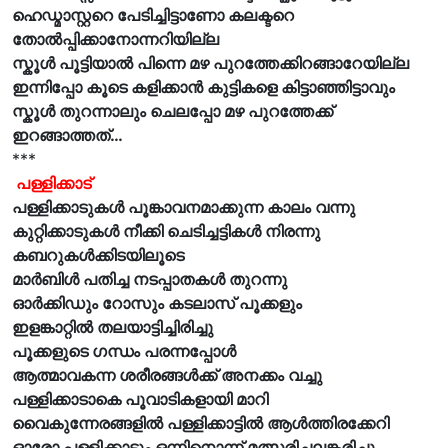
ഹെഡ്മാസ്റ്ററെ പേടിച്ചിട്ടാണോ കലക്ടറെ
തോൽപ്പിക്കാനോന്നറിയില്ല
സ്കൂൾ പൂട്ടിയാൽ പിന്നെ മഴ പുറത്തേക്കിറങ്ങാറേയില്ല
ഇന്നിപ്പോ കൂടെ കളിക്കാൻ കുട്ടികളെ കിട്ടാഞ്ഞിട്ടാവും
സ്കൂൾ തുറന്നാലും ചെലപ്പോ മഴ പുറത്തേക്ക്
ഇറങ്ങാത്തത്…
***
പള്ളിക്കാട്
പള്ളിക്കാടുകൾ പൂങ്കാവനമാക്കുന്ന കാലം വന്നു
കുറ്റിക്കാടുകൾ നീക്കി ചെടിച്ചട്ടികൾ നിരന്നു
കബറുകൾക്കിടയിലൂടെ
മാർബിൾ പതിച്ച നടപ്പാതകൾ തുറന്നു
ഓർക്കിഡും റോസും കടലാസ് പൂക്കളും
ഇളങ്കാറ്റിൽ തലയാട്ടിച്ചിരിച്ചു
പൂക്കളുടെ ഗന്ധം പരന്നപ്പോൾ
ആത്മാവകന്ന ശരീരങ്ങൾക്ക് അനക്കം വച്ചു
പള്ളിക്കാടാകെ പൂവാടികളായി മാറി
വൈകുന്നേരങ്ങളിൽ പള്ളിക്കാട്ടിൽ ആൾത്തിരക്കേറി
ഓരോ പള്ളിക്കാടും ഒന്നിനൊന്ന് മത്സരിച്ചലങ്കരിച്ചു