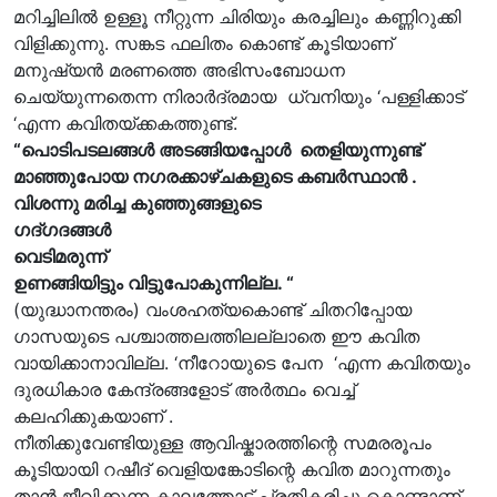
മറിച്ചിലിൽ ഉള്ളൂ നീറ്റുന്ന ചിരിയും കരച്ചിലും കണ്ണിറുക്കി
വിളിക്കുന്നു. സങ്കട ഫലിതം കൊണ്ട് കൂടിയാണ്
മനുഷ്യൻ മരണത്തെ അഭിസംബോധന
ചെയ്യുന്നതെന്ന നിരാർദ്രമായ ധ്വനിയും ‘പള്ളിക്കാട്
‘എന്ന കവിതയ്ക്കകത്തുണ്ട്.
“പൊടിപടലങ്ങൾ അടങ്ങിയപ്പോൾ തെളിയുന്നുണ്ട്
മാഞ്ഞുപോയ നഗരക്കാഴ്ചകളുടെ കബർസ്ഥാൻ .
വിശന്നു മരിച്ച കുഞ്ഞുങ്ങളുടെ
ഗദ്ഗദങ്ങൾ
വെടിമരുന്ന്
ഉണങ്ങിയിട്ടും വിട്ടുപോകുന്നില്ല. “
(യുദ്ധാനന്തരം) വംശഹത്യകൊണ്ട് ചിതറിപ്പോയ
ഗാസയുടെ പശ്ചാത്തലത്തിലല്ലാതെ ഈ കവിത
വായിക്കാനാവില്ല. ‘നീറോയുടെ പേന ‘എന്ന കവിതയും
ദുരധികാര കേന്ദ്രങ്ങളോട് അർത്ഥം വെച്ച്
കലഹിക്കുകയാണ് .
നീതിക്കുവേണ്ടിയുള്ള ആവിഷ്കാരത്തിന്റെ സമരരൂപം
കൂടിയായി റഷീദ് വെളിയങ്കോടിന്റെ കവിത മാറുന്നതും
താൻ ജീവിക്കുന്ന കാലത്തോട് പ്രതികരിച്ചു കൊണ്ടാണ്.