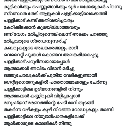
കുട്ടികൾക്കും പെണ്ണുങ്ങൾക്കും ടൂർ പാക്കേജുകൾ പിറന്നു
സ്വസ്ഥത തേടി ആളുകൾ പള്ളിക്കാട്ടിലേക്കെത്തി
പള്ളിക്കാട് കണ്ട് അതിശയിച്ചവരും
കേറിക്കിടക്കാൻ കൂരയില്ലാത്തവരും
ഒന്ന് വേഗം മരിച്ചിരുന്നെങ്കിലെന്ന് അടക്കം പറഞ്ഞു
മരിച്ചവരുടെ ഗ്രേഡനുസരിച്ച്
കബറുകളുടെ അലങ്കാരങ്ങളും മാറി
വെറൈറ്റി പൂക്കൾ കൊണ്ടവ അലങ്കരിക്കപ്പെട്ടു
പള്ളിക്കാട് പറുദീസയായപ്പോൾ
ആത്മാക്കൾ അവിടം വിടാൻ മടിച്ചു
ഒത്തുചേരലുകൾക്ക് പുതിയ വേദികളുണ്ടായി
ഗെറ്റ്ടുഗെതറുകളിൽ പരേതാത്മാക്കാളും ചേർന്നു
പള്ളിക്കാട്ടിലെ ഉദ്യാനങ്ങളിൽ നിന്നും
ആത്മാക്കൾ കണ്ണിറുക്കി വിളിച്ചപ്പോൾ
മനുഷ്യന് മരണത്തിന്റെ പേടി മാറി തുടങ്ങി
തകർന്ന വഴികളും കുഴി നിറഞ്ഞ റോഡുകളും താണ്ടി
പള്ളിക്കാട്ടിലെ ന്യൂജൻപാതകളിലേക്ക്
ആൾക്കാരുടെ കാലടികൾ നീണ്ടു