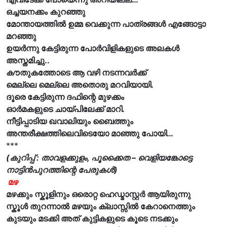
ഒച്ചയനക്കം കുറഞ്ഞു
മോന്തായത്തിൽ ഉമ്മ വെക്കുന്ന പാത്രങ്ങൾ എങ്ങോട്ടാ
മറഞ്ഞു
ഉയർന്നു കേട്ടിരുന്ന പോർവിളികളുടെ അലകൾ
അസ്തമിച്ചു..
കൗതുകത്തോടെ ആ വഴി നടന്നവർക്ക്
മെല്ലെ മെല്ലെ അതൊരു മറവിയായി.
ദൂരെ കേട്ടിരുന്ന ദഫിന്റെ മുഴക്കം
ഓർമകളുടെ ചായ്‌പിലേക്ക് മാറി.
നീട്ടിപ്പാടിയ ഖവാലിയും ബൈത്തും
അന്തരീക്ഷത്തിലെവിടെയോ മാഞ്ഞു പോയി…
***
(കുറിപ്പ് : താവളക്കുളം, പൂക്കൈത – വെളിയങ്കോട്ടെ
നാട്ടിൻപുറത്തിന്റെ പേരുകൾ)
മഴ
മഴക്കും സ്കൂളിനും ഒരൊറ്റ ഹെഡ്മാസ്റ്റർ ആയിരുന്നു
സ്കൂൾ തുറന്നാൽ മഴയും ക്ലാസ്സിൽ കേറാനെത്തും
കുടയും മടക്കി അത് കുട്ടികളുടെ കൂടെ നടക്കും