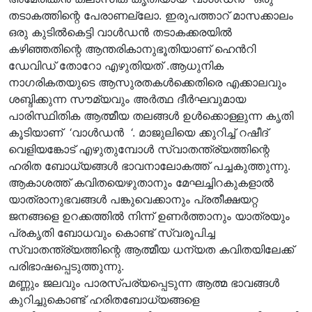
തടാകത്തിന്റെ പേരാണല്ലോ. ഇരുപത്താറ് മാസക്കാലം
ഒരു കുടിൽകെട്ടി വാൾഡൻ തടാകക്കരയിൽ
കഴിഞ്ഞതിന്റെ ആന്തരികാനുഭൂതിയാണ് ഹെൻറി
ഡേവിഡ് തോറോ എഴുതിയത് .ആധുനിക
നാഗരികതയുടെ ആസുരതകൾക്കെതിരെ എക്കാലവും
ശബ്ദിക്കുന്ന സൗമ്യവും അർത്ഥ ദീർഘവുമായ
പാരിസ്ഥിതിക ആത്മീയ തലങ്ങൾ ഉൾക്കൊള്ളുന്ന കൃതി
കൂടിയാണ് ‘വാൾഡൻ ‘. മാജുലിയെ ക്കുറിച്ച് റഷീദ്
വെളിയങ്കോട് എഴുതുമ്പോൾ സ്വാതന്ത്ര്യത്തിന്റെ
ഹരിത ബോധ്യങ്ങൾ ഭാവനാലോകത്ത് പച്ചകുത്തുന്നു.
ആകാശത്ത് കവിതയെഴുതാനും മേഘച്ചിറകുകളാൽ
യാത്രാനുഭവങ്ങൾ പങ്കുവെക്കാനും പ്രതീക്ഷയറ്റ
ജനങ്ങളെ ഉറക്കത്തിൽ നിന്ന് ഉണർത്താനും യാത്രയും
പ്രകൃതി ബോധവും കൊണ്ട് സ്വരൂപിച്ച
സ്വാതന്ത്ര്യത്തിന്റെ ആത്മീയ ധന്യത കവിതയിലേക്ക്
പരിഭാഷപ്പെടുത്തുന്നു.
മണ്ണും ജലവും പാരസ്പര്യപ്പെടുന്ന ആത്മ ഭാവങ്ങൾ
കുറിച്ചുകൊണ്ട് ഹരിതബോധ്യങ്ങളെ