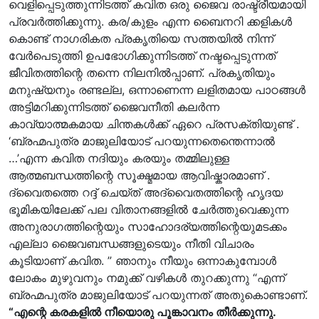
വെളിപ്പെടുത്തുന്നിടത്ത് കവിത ഒരു ജൈവ രാഷ്ട്രീയമായി
പ്രവർത്തിക്കുന്നു. കര/കുളം എന്ന ബൈനറി ക്കളികൾ
കൊണ്ട് നാഗരികത പ്രകൃതിയെ സത്തയിൽ നിന്ന്
വേർപെടുത്തി ഉപഭോഗിക്കുന്നിടത്ത് നഷ്ടപ്പെടുന്നത്
ജീവിതത്തിന്റെ തന്നെ നിലനിൽപ്പാണ്. പ്രകൃതിയും
മനുഷ്യനും രണ്ടല്ല, ഒന്നാണെന്ന ലളിതമായ പാഠങ്ങൾ
അട്ടിമറിക്കുന്നിടത്ത് ജൈവനീതി കലർന്ന
കാവ്യാത്മകമായ ചിന്തകൾക്ക് ഏറെ പ്രസക്തിയുണ്ട് .
‘ബ്രഹ്മപുത്ര മാജുലിയോട് പറയുന്നതെന്തെന്നാൽ
…’എന്ന കവിത നദിയും കരയും തമ്മിലുള്ള
ആത്മബന്ധത്തിന്റെ സൂക്ഷ്മമായ ആവിഷ്കാരമാണ് .
ദ്വൈതത്തെ റദ്ദ് ചെയ്ത് അദ്വൈതത്തിന്റെ ഹൃദയ
ഭൂമികയിലേക്ക് പല വിതാനങ്ങളിൽ ചേർത്തുവെക്കുന്ന
അനുരാഗത്തിന്റെയും സാഹോദര്യത്തിന്റെയുമടക്കം
എല്ലാ ജൈവബന്ധങ്ങളുടെയും നീതി വിചാരം
കൂടിയാണ് കവിത. ” ഞാനും നീയും ഒന്നാകുമ്പോൾ
ലോകം മുഴുവനും നമുക്ക് വഴികൾ തുറക്കുന്നു “എന്ന്
ബ്രഹ്മപുത്ര മാജുലിയോട് പറയുന്നത് അതുകൊണ്ടാണ്.
“എന്റെ കരകളിൽ നീയൊരു പൂങ്കാവനം തീർക്കുന്നു.