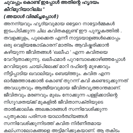
ചുവപ്പും കൊണ്ട് ഇപ്പോൾ അതിന്റെ ഹൃദയം
കീറിമുറിയാറില്ല “
(അയാൾ വിരമിച്ചപ്പോൾ )
അനന്യവും ഹൃദ്യവുമായ ഒട്ടേറെ നാട്ടോർമ്മകൾ
ഇടംപിടിക്കുന്ന ചില കവിതകളുണ്ട് ഈ പുസ്തകത്തിൽ .
തവളക്കുളം, പൂക്കൈത എന്നീ നാട്ടടയാളങ്ങൾക്കൊപ്പം
ഒരു വെളിയങ്കോട്കാരന് മാത്രം ആവിഷ്കരിക്കാൻ
കഴിയുന്ന ജീവിതങ്ങൾ ‘ഖലീഫ ‘ എന്ന കവിതയെ
വേറിട്ടതാക്കുന്നു. ഖലീഫമാർ പുറമ്പോക്കൊഴിഞ്ഞപ്പോൾ
മറവിയുടെ ചായ്പിലേക്ക് മാറി ദഫിന്റെ മുഴക്കവും
നീട്ടിപ്പാടിയ ഖവാലിയും ബെയ്ത്തും. കവിത എന്ന
ഓർമ്മത്താക്കോൽ കൊണ്ട് തുറന്ന് കവി കണ്ടെടുക്കുന്നത്
അവധൂതവും ആത്മീയവുമായ ജീവിതവൃത്താന്തമാണ്.
ജീവിതവും മരണവും മുഖം നോക്കുന്ന പള്ളിക്കാടിന്റെ
നിഗൂഢതയ്ക്ക് മുകളിൽ ജീവിതാസക്തിയുടെ
താൽക്കാലിക അലങ്കാരങ്ങൾ സന്നിവേശിക്കുന്ന
പുതുകാല പരിസര യാഥാർത്ഥ്യങ്ങൾ
സന്നിവേശിക്കുന്നിടത്ത് കവിത നിർണീതമായ
കല്പനാലോകങ്ങളെ അട്ടിമറിക്കുകയാണ്. ആ തകിടം