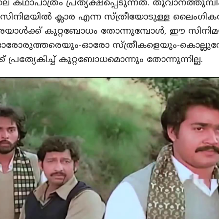
 കഥാപാത്രം പ്രത്യക്ഷപ്പെടുന്നത്. തൂവാനത്തുമ്പി
സിനിമയില്‍ ക്ലാര എന്ന സ്ത്രീയോടുള്ള ലൈംഗിക
ാള്‍ക്ക് കുറ്റബോധം തോന്നുമ്പോള്‍, ഈ സിനിമ
ഓരോരുത്തരെയും-ഓരോ സ്ത്രീകളെയും-കൊല്ലുമ്
് പ്രത്യേകിച്ച് കുറ്റബോധമൊന്നും തോന്നുന്നില്ല.