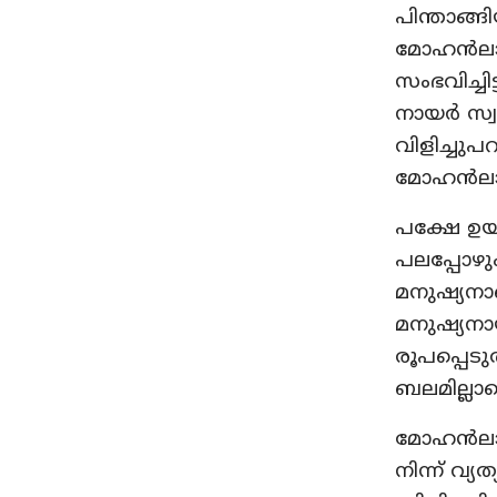
പിന്താങ്ങ
മോഹന്‍ലാല
സംഭവിച്ചി
നായര്‍ സ
വിളിച്ചുപ
മോഹന്‍ലാ
പക്ഷേ ഉയ
പലപ്പോഴും
മനുഷ്യനാണ
മനുഷ്യനാ
രൂപപ്പെടു
ബലമില്ലാ
മോഹന്‍ലാല
നിന്ന് വ്