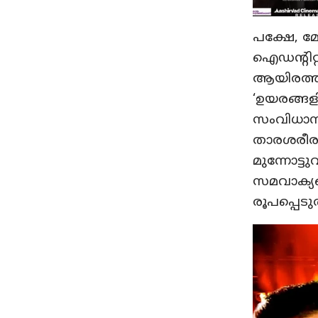
പക്ഷേ, മ
ഐഡന്റിറ്
ആയിരത്തി
‘ഉയരങ്ങള
സംവിധാനം
താരശരീരം 
മുന്നോട്
സമവാക്യങ്ങ
രൂപപ്പെടു