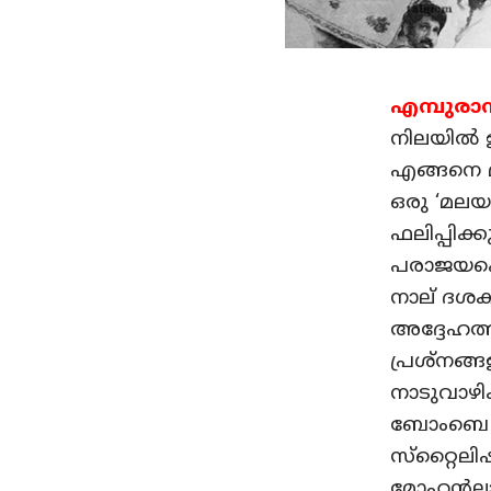
എമ്പുരാന
നിലയില്‍ 
എങ്ങനെ മുണ
ഒരു ‘മലയ
ഫലിപ്പിക്
പരാജയപ്പ
നാല് ദശകങ
അദ്ദേഹത്
പ്രശ്‌നങ്
നാടുവാഴിക
ബോംബെ തുട
സ്‌റ്റൈല
മോഹന്‍ലാ