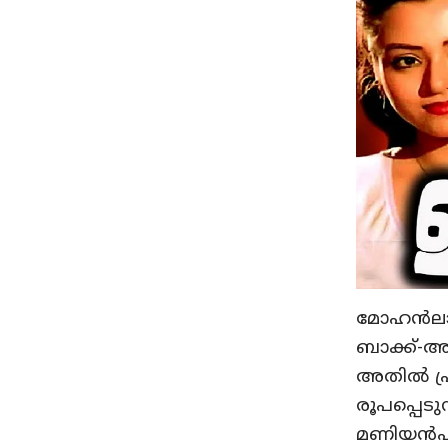
മോഹന്‍ലാല
ബാക്ക്-അപ
അതില്‍ പ
രൂപപ്പെട
മണിയന്‍പ