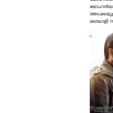
മോഹന്‍ലാലി
അടക്കമുള
മലയാളി സ്വ