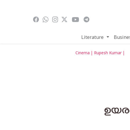
Skip to main content
Literature
Busine
Cinema | Rupesh Kumar |
ഉയരങ