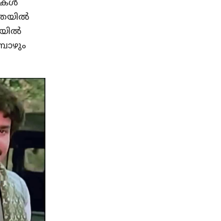
കള്‍
തയില്‍
യില്‍
പോഴും