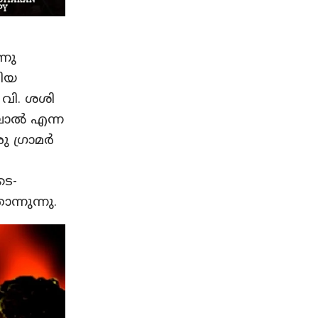
്നു
ങിയ
 വി. ശശി
ാല്‍ എന്ന
ഗ്രാമര്‍
ടെ-
ന്നുന്നു.