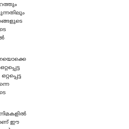
ുറത്തും
കുന്നതിലും
രങ്ങളുടെ
ൂടെ
്‍
ിനെയൊക്കെ
റപ്പെട്ട
റപ്പെട്ട
ന്നെ
ുടെ
ിനിമകളില്‍
്ടാണ് ഈ