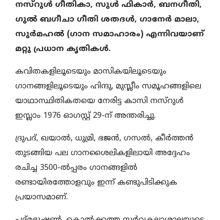
നസ്‌റുള്‍ ഗീതികാ, സുള്‍ ഫികാര്‍, ബനഗീതി,
ഗുല്‍ ബഗീചാ ഗീതി ശതദള്‍, ഗാനേര്‍ മാലാ,
സുര്‍മഹല്‍ (ഗാന സമാഹാരം) എന്നിവയാണ്
മറ്റു പ്രധാന കൃതികള്‍.
കവിതകളിലൂടെയും മാസികയിലൂടെയും
ഗാനങ്ങളിലൂടെയും ഹിന്ദു, മുസ്ലീം സമൂഹങ്ങളിലെ
യാഥാസ്ഥിതികതയെ നേരിട്ട കാസി നസ്‌റുള്‍
ഇസ്ലാം 1976 ഓഗസ്റ്റ് 29-ന് അന്തരിച്ചു.
ദ്രുപദ്, ഖയാല്‍, ധുമ്രി, ഭജന്‍, ഗസല്‍, കീര്‍ത്തന്‍
തുടങ്ങിയ പല ഗാനശൈലികളിലായി അദ്ദേഹം
രചിച്ച 3500-ല്‍പ്പരം ഗാനങ്ങളില്‍
രണ്ടായിരത്തോളവും ഇന്ന് കണ്ടുപിടിക്കുക
പ്രയാസമാണ്.
പദ്മഭൂഷണ്‍, കൊല്‍ക്കത്ത സര്‍വകലാശാലയുടെ