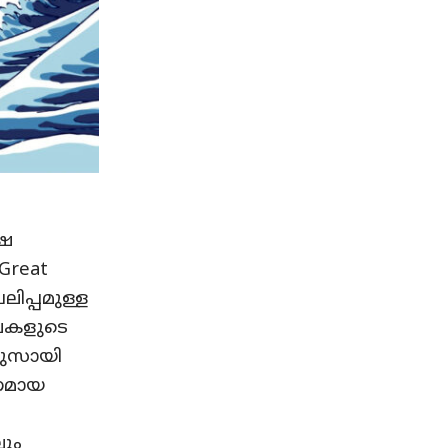
ഷേ
Great
ലിപ്പമുള്ള
ലകളുടെ
കുസായി
ണമായ
ലും