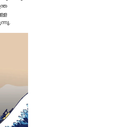
ത്ര
ള്ള
്നു.