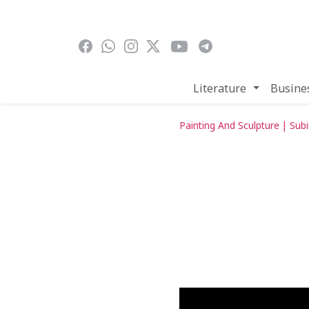
Skip to main content
Literature
Busine
Painting And Sculpture | Su