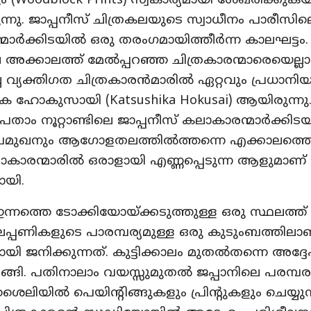
ളും (Woodblock Prints) സ്വകാര്യമായി ശേഖരിക്കുക
ന്നു. ജാപ്പനീസ് ചിത്രകലയുടെ സ്വാധീനം പാരീസില
മാർക്കിടയിൽ ഒരു തരംഗമായിത്തീർന്ന കാലഘട്ടം.
 അക്കാലത്ത് മേൽപ്പറഞ്ഞ ചിത്രകാരന്മാരെയെല്ലാ
ച്ച വ്യക്തിഗത ചിത്രകാരൻമാരിൽ ഏറ്റവും പ്രധാ
ക ഹോകുസായി (Katsushika Hokusai) ആയിരുന്നു
ാം നൂറ്റാണ്ടിലെ ജാപ്പനീസ് കലാകാരന്മാർക്കിട
 പ്രമുഖനും ആഗോളതലത്തിൽത്തന്നെ എക്കാലത്ത
ലാകാരന്മാരിൽ ഒരാളായി എണ്ണപ്പെടുന്ന ആളുമാണ്
യി.
ഇന്നത്തെ ടോക്കിയോയ്ക്കടുത്തുള്ള ഒരു സ്ഥലത്ത്
പണികളുടെ പാരമ്പര്യമുള്ള ഒരു കുടുംബത്തിലാ
 ജനിക്കുന്നത്. കുട്ടിക്കാലം മുതൽതന്നെ അദ്ദ
ടങ്ങി. പതിനാലാം വയസ്സുമുതൽ ജപ്പാനിലെ പരമ്
’ ശൈലിയിൽ പെയിന്റിങ്ങുകളും പ്രിന്റുകളും ചെയ്യുന