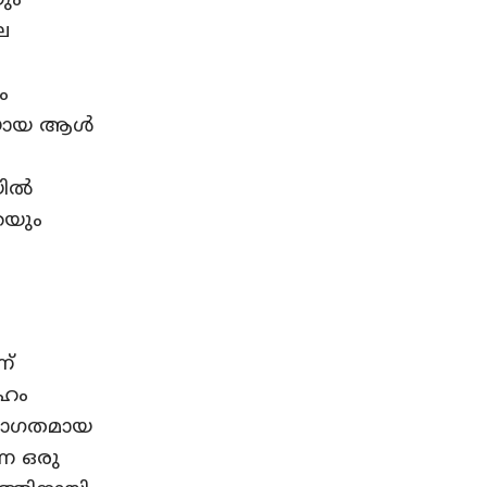
യും
െ
ം
നിയായ ആൾ
.
യിൽ
െയും
ണ്
േഹം
പരാഗതമായ
്ന ഒരു