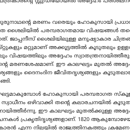
 ചിത്രകാരന്റെ സ്റ്റുഡിയോയിൽ അദ്ദേഹം പരിശീലന
 ഗുരുനാഥന്റെ മരണം വരെയും ഹോകുസായി പ്രധാ
ഗത ശൈലിയിൽ പരമ്പരാഗതമായ വിഷയങ്ങൾ തന്
്നത്. ജാപ്പനീസ് ശൈലിയിലുള്ള മനുഷ്യാകാര ചിത്രങ
റ്റുകളും മറ്റുമാണ് അക്കൂട്ടത്തിൽ കൂടുതലും ഉള്ള
ം വിഷയത്തിലും അദ്ദേഹം സ്വാതന്ത്രനായിത്തീരുന
ന്റെ മരണശേഷമാണ്. ഈ കാലഘട്ടം മുതൽ അദ്ദ
ൃശ്യങ്ങളും ദൈനംദിന ജീവിതദൃശ്യങ്ങളും കൂടുതലാ
ങ്ങി.
ലഘട്ടമാകുമ്പോൾ ഹോകുസായി പരമ്പരാഗത സ്കൂ
ള്ള സ്വാധീനം ഒഴിവാക്കി തന്റെ കലാരചനയിൽ കൂട
രനായിത്തീർന്നു. ഈ കാലഘട്ടം മുതൽക്കുള്ള അദ്ദേ
ചനകൾ പ്രകൃതിദൃശ്യങ്ങളാണ്. 1820 ആകുമ്പോഴേയ്
രകാരൻ എന്ന നിലയിൽ രാജ്യത്തിനകത്തും ക്രമേണ