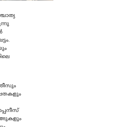
്ചാത്യ
ന്നു
ർ
്ടം.
കും
തിലെ
തീസും
േഷതകളും
പ്പനീസ്
ങ്ങുകളും