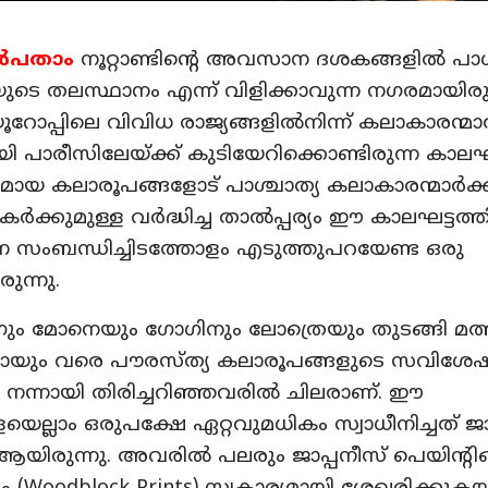
ൻപതാം
നൂറ്റാണ്ടിന്റെ അവസാന ദശകങ്ങളിൽ പാശ
ുടെ തലസ്ഥാനം എന്ന് വിളിക്കാവുന്ന നഗരമായിരു
ൂറോപ്പിലെ വിവിധ രാജ്യങ്ങളിൽനിന്ന് കലാകാരന്മാ
ി പാരീസിലേയ്ക്ക് കുടിയേറിക്കൊണ്ടിരുന്ന കാലഘട
മായ കലാരൂപങ്ങളോട് പാശ്ചാത്യ കലാകാരന്മാർക്
കർക്കുമുള്ള വർദ്ധിച്ച താൽപ്പര്യം ഈ കാലഘട്ടത്
 സംബന്ധിച്ചിടത്തോളം എടുത്തുപറയേണ്ട ഒരു
രുന്നു.
ം മോനെയും ഗോഗിനും ലോത്രെയും തുടങ്ങി മത്
ോയും വരെ പൗരസ്ത്യ കലാരൂപങ്ങളുടെ സവിശ
 നന്നായി തിരിച്ചറിഞ്ഞവരിൽ ചിലരാണ്. ഈ
ല്ലാം ഒരുപക്ഷേ ഏറ്റവുമധികം സ്വാധീനിച്ചത് ജാ
ആയിരുന്നു. അവരിൽ പലരും ജാപ്പനീസ് പെയിന്റി