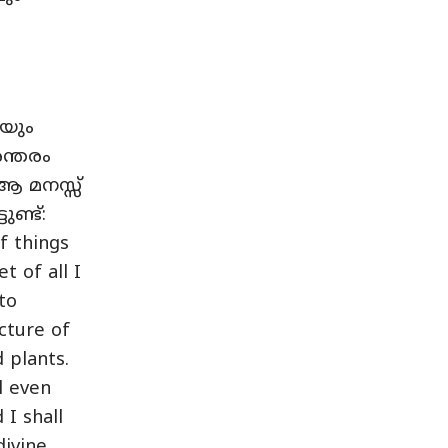
കയും
ന്തരം
ആ മനസ്സ്
ണ്ട്:
f things
t of all I
to
cture of
d plants.
ll even
I shall
ivine.