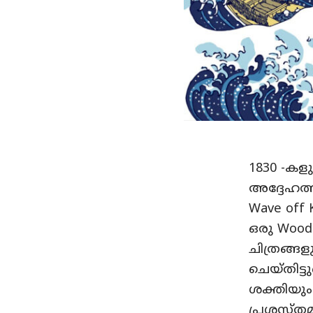
1830 -ക
അദ്ദേഹത്ത
Wave off 
ഒരു Woo
ചിത്രങ്ങ
ചെയ്തിട
ശക്തിയും
പ്രശസ്തമ