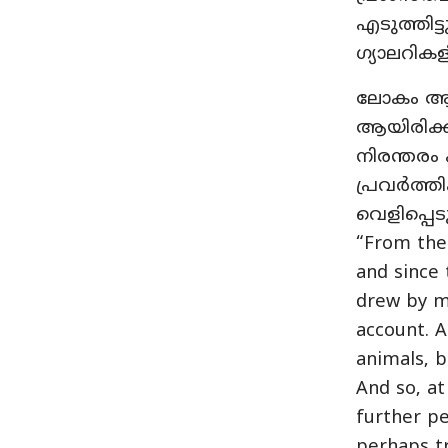
എടുത്തിട
ഗ്യാലറികളിൽ
ലോകം ആദ
ആയിരിക്ക
നിരന്തരം
പ്രവർത്ത
വെളിപ്പെട
“From the 
and since 
drew by my
account. A
animals, b
And so, at
further pe
perhaps tr