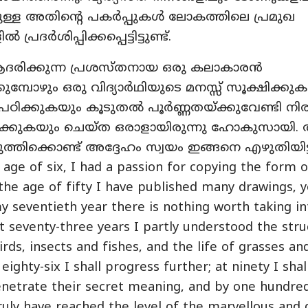
്ടുള്ള അതിന്റെ പകർപ്പുകൾ ലോകത്തിലെ പ്രമുഖ
 പ്രദർശിപ്പിക്കപ്പെട്ടിട്ടുണ്ട്.
രിക്കുന്ന പ്രശസ്തനായ ഒരു കലാകാരൻ
ുമ്പോഴും ഒരു വിദ്യാർഥിയുടെ മനസ്സ് സൂക്ഷിക്കു
 പഠിക്കുകയും കൂടുതൽ പൂർണ്ണതയ്ക്കുവേണ്ടി നിര
ിക്കുകയും ചെയ്ത ഒരാളായിരുന്നു ഹോകുസായി. 
ുത്തിക്കൊണ്ട് അദ്ദേഹം സ്വയം ഇങ്ങനെ എഴുതിയിട്ടു
age of six, I had a passion for copying the form o
the age of fifty I have published many drawings, ye
 seventieth year there is nothing worth taking in
t seventy-three years I partly understood the stru
irds, insects and fishes, and the life of grasses an
 eighty-six I shall progress further; at ninety I sha
netrate their secret meaning, and by one hundred 
uly have reached the level of the marvellous and d