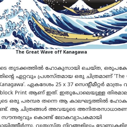
The Great Wave off Kanagawa
ളുടെ തുടക്കത്തിൽ ഹോകുസായി ചെയ്ത, ഒരുപക്
ിന്റെ ഏറ്റവും പ്രശസ്തമായ ഒരു ചിത്രമാണ് ‘The 
Kanagawa’. ഏകദേശം 25 x 37 സെന്റീമീറ്റർ മാത്രം വ
dblock Print ആണ് ഇത്. ഇതുപോലെയുള്ള തിരമാ
ളുടെ ഒരു പരമ്പര തന്നെ ആ കാലഘട്ടത്തിൽ ഹോ
്ടുണ്ട്. ആ ചിത്രങ്ങൾ അവയുടെ അനിതരസാധാര
 സൗന്ദര്യവും കൊണ്ട് ലോകവ്യാപകമായി
ായിത്തീർന്നു. വ്യത്യസ്ത നിറങ്ങളിലും ടോണുകളി