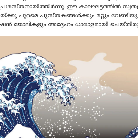
പ്രശസ്തനായിത്തീർന്നു. ഈ കാലഘട്ടത്തിൽ സ്വതന്
്ക്കു പുറമെ പുസ്‌തകങ്ങൾക്കും മറ്റും വേണ്ടിയു
്രേഷൻ ജോലികളും അദ്ദേഹം ധാരാളമായി ചെയ്തിരുന