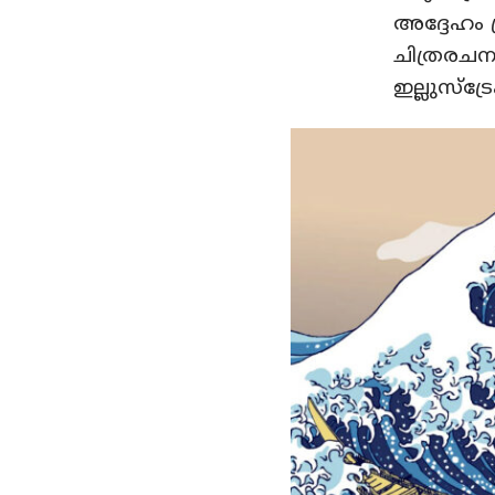
അദ്ദേഹം 
ചിത്രരചനയ
ഇല്ലുസ്ട