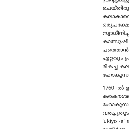
പ്രിന്റുക
ചെയ്തിരു
കലാകാരന്
ഒരുപക്ഷേ
സ്വാധീനി
കാത്സുഷി
പത്തൊൻപത
ഏറ്റവും
മികച്ച ക
ഹോകുസാ
1760 -ൽ 
കരകൗശലപ്
ഹോകുസായി
വരച്ചുതു
‘ukiyo -e