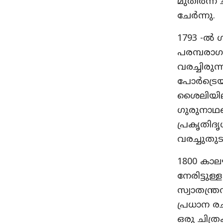
മുതിർന്ന
ചേർന്നു.
1793 -ൽ
പരമ്പരാ
വരച്ചിരുന
പോർട്രെയ്
ശൈലിയിലു
ഗുരുനാഥ
പ്രകൃതിദ
വരച്ചുതുട
1800 കാ
നേരിട്ടു
സ്വാതന്ത്
പ്രധാന ര
ഒരു ചിത്