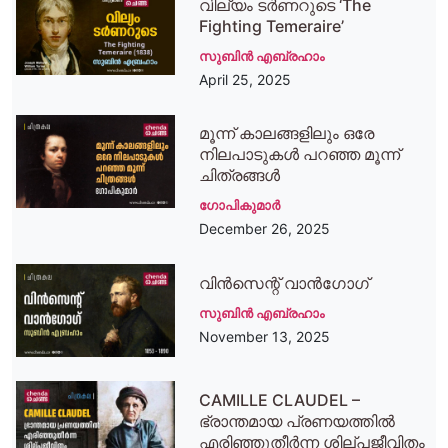
വില്യം ടർണറുടെ ‘The
Fighting Temeraire’
സുബിന്‍ എബ്രഹാം
April 25, 2025
മൂന്ന് കാലങ്ങളിലും ഒരേ
നിലപാടുകൾ പറഞ്ഞ മൂന്ന്
ചിത്രങ്ങൾ
ഗോപികുമാര്‍
December 26, 2025
വിൻസെന്റ് വാൻഗോഗ്
സുബിന്‍ എബ്രഹാം
November 13, 2025
CAMILLE CLAUDEL –
ഭ്രാന്തമായ പ്രണയത്തില്‍
എരിഞ്ഞുതീര്‍ന്ന ശില്പജീവിതം