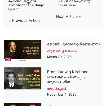
പി പി രാമചന്ദ്രന്റെ
ഹെൻറി ഒസ്സാവ
‘പേക്രോം’
ടാനറിന്റെ ‘The Banjo
Lesson.’
Next Article »
« Previous Article
ജോൺ എവെരെറ്റ് മില്ലേയ്‌സ്
സുബിന്‍ എബ്രഹാം
March 20, 2026
Ernst Ludwig Kirchner –
ഭരണകൂടം പ്രേരിപ്പിച്ച
ആത്മഹത്യ
ഗോപികുമാര്‍
November 4, 2025