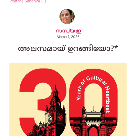
Poetry | Sandhya E |
സന്ധ്യ ഇ
March 1, 2026
അലസമായ് ഉറങ്ങിയോ?*