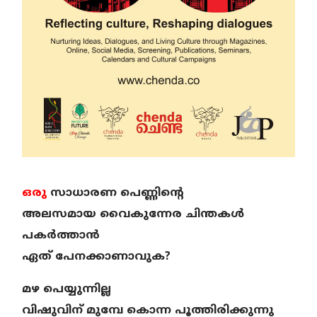
ഒരു
സാധാരണ പെണ്ണിൻ്റെ
അലസമായ വൈകുന്നേര ചിന്തകൾ
പകർത്താൻ
ഏത് പേനക്കാണാവുക?
മഴ പെയ്യുന്നില്ല
വിഷുവിന് മുമ്പേ കൊന്ന പൂത്തിരിക്കുന്നു