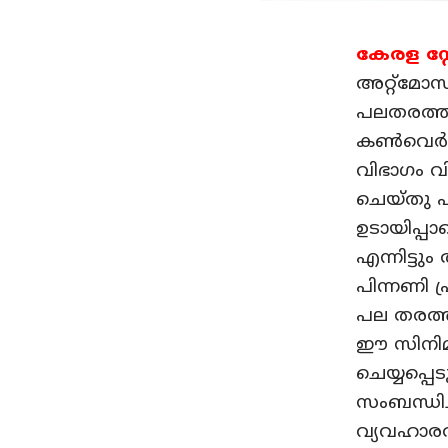
കേരള സ്റ
അറ്റ്മോസ
പലതരത്തി
കൺവെർഷനു
വിഭാഗം വ
ചെയ്തു എ
ഉടായിപ്പ
എന്നിട്ട
പിന്നണി 
പല തരത്ത
ഈ സിനിമ ന
ചെയ്യപ്പെ
സംബന്ധിച
വ്യവഹാരത്