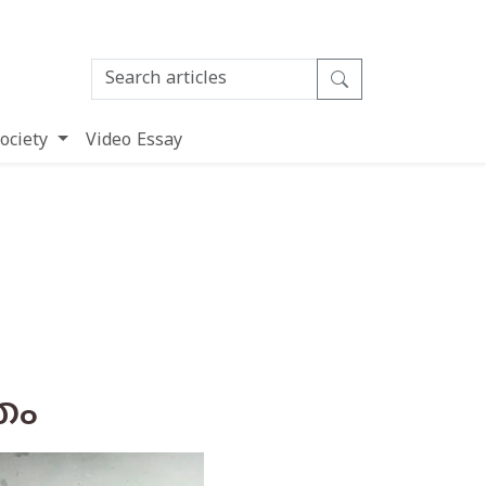
ociety
Video Essay
തം