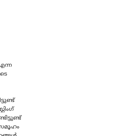
 എന്ന
ൂടെ
ുണ്ട്
റിംഗ്
്ടുണ്ട്
ുസമൂഹം
തനങ്ങൾ