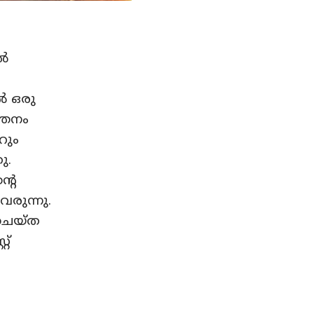
ിൽ
ൽ ഒരു
്തനം
റും
ു.
്റെ
രുന്നു.
 ചെയ്ത
റ്