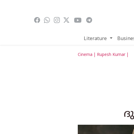
Skip to main content
Literature
Busine
Cinema | Rupesh Kumar |
ദ