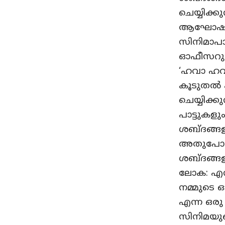
ചെയ്യിക്
ആഘോഷങ്ങൾ
സിനിമാപാ
ഓഫീസറുട
‘ഹവാ ഹവാ
കൂടുതൽ പ
ചെയ്യിക്
പാട്ടുകളു
ശബ്ദങ്ങളു
അതുപോലെ ത
ശബ്ദങ്ങള
ലോക: എന്
നമ്മുടെ ഓ
എന്ന ഒരു
സിനിമയുടെ