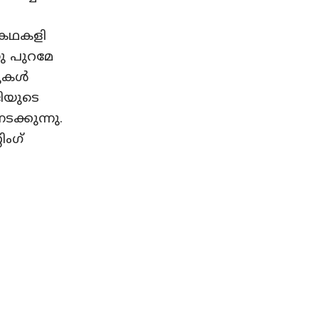
 കഥകളി
ു പുറമേ
പുകൾ
ിയുടെ
്കുന്നു.
ിംഗ്