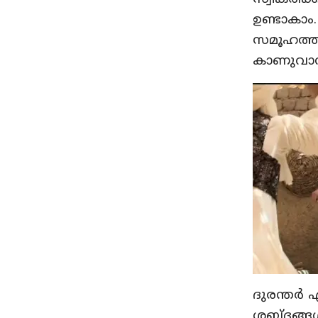
ഉണ്ടാകാം
സമൂഹത്തി
കാണുവാനു
ദുരന്തർ എ
ശബ്ദങ്ങൾ