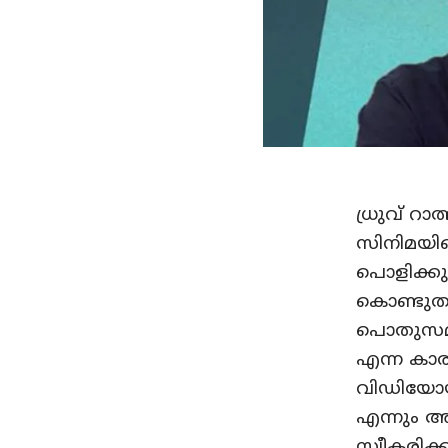
ധ്രുവ് റാ
സിനിമയില
പൊളിക്കു
കൊണ്ടുതന
പൊതുസമൂഹത
എന്ന കാര്
വിഡിയോയു
എന്നും അ
സ്വീകരിക