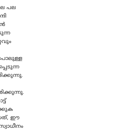
ലെ പല
്ദി
ാൻ
ുന്ന
റവും
പോലുള്ള
പെടുന്ന
്കുന്നു.
്കുന്നു.
ട്
ക്കുക
ായത്, ഈ
 സ്വാധീനം