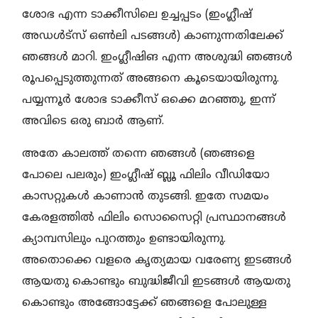
ശോഭ എന്ന ടാക്കീസിലെ ഉച്ചപ്പടം (ഇംഗ്ലീഷ്
അഡൾട്സ് ഒൺലി പടങ്ങൾ) കാണുന്നതിലേക്ക്
ഞങ്ങൾ മാറി. ഇംഗ്ലീഷിങ എന്ന അശുദ്ധി ഞങ്ങൾ
രൂപപ്പെടുത്തുന്നത് അങ്ങനെ കൂടെയായിരുന്നു.
പയ്യന്നൂർ ശോഭ ടാക്കീസ് ഒക്കെ മറഞ്ഞു, ഇന്ന്
അവിടെ ഒരു ബാർ ആണ്.
അതേ കാലത്ത് തന്നെ ഞങ്ങൾ (ഞങ്ങളെ
പോലെ പലരും) ഇംഗ്ലീഷ് ബ്ലൂ ഫിലിം വീഡിയോ
കാസറ്റുകൾ കാണാൻ തുടങ്ങി. ഇതേ സമയം
കേരളത്തിൽ ഫിലിം സൊസൈറ്റി പ്രസ്ഥാനങ്ങൾ
ക്യാമ്പസിലും പുറത്തും ഉണ്ടായിരുന്നു.
അതൊക്കെ വളരെ കൃത്യമായ വരേണ്യ ഇടങ്ങൾ
ആയതു കൊണ്ടും ബുദ്ധിജീവി ഇടങ്ങൾ ആയതു
കൊണ്ടും അങ്ങോട്ടേക്ക് ഞങ്ങളെ പോലുള്ള