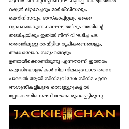
എന്നതിനെ കുറിച്ചാണ് ഈ കുറിപ്പ്. കേരളത്തിൽ
റഷ്യൻ ലിറ്ററേച്ചറും മാർക്സിസവും,
ലെനിനിസവും, ദാസ്കാപ്പിറ്റലും ഒക്കെ
വ്യാപകമാകുന്ന കാലഘട്ടത്തിലും അതിന്റെ
തുടർച്ചയിലും ഇതിൽ നിന്ന് വിഘടിച്ച പല
തരത്തിലുള്ള രാഷ്ട്രീയ രൂപീകരണങ്ങളും,
അധോലോക സമൂഹങ്ങളും
ഉണ്ടായിക്കൊണ്ടിരുന്നു എന്നതാണ്. ഇത്തരം
ഐഡിയോളജികൾ നില നിലകുമ്പോൾ തന്നെ
പാരലൽ ആയി സിനിമ/വിദേശ സിനിമ എന്ന
അശുദ്ധീകളിലൂടെ തൊണ്ണൂറുകളിൽ
ഗ്ലോബലയിസെഷന് ശേഷം രൂപപ്പെട്ടിരുന്നു.