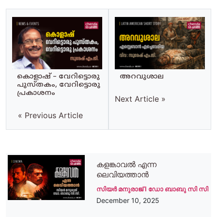
കൊളാഷ് – വേറിട്ടൊരു
അറവുശാല
പുസ്തകം, വേറിട്ടൊരു
പ്രകാശനം
Next Article »
« Previous Article
കളങ്കാവല്‍ എന്ന
ലെവിയത്താന്‍
സിയര്‍ മനുരാജ് I ഡോ ബാബു സി സി
December 10, 2025