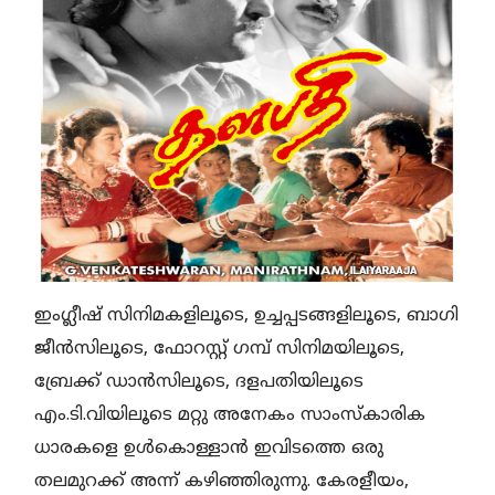
ഇംഗ്ലീഷ് സിനിമകളിലൂടെ, ഉച്ചപ്പടങ്ങളിലൂടെ, ബാഗി
ജീൻസിലൂടെ, ഫോറസ്റ്റ് ഗമ്പ് സിനിമയിലൂടെ,
ബ്രേക്ക് ഡാൻസിലൂടെ, ദളപതിയിലൂടെ
എം.ടി.വിയിലൂടെ മറ്റു അനേകം സാംസ്കാരിക
ധാരകളെ ഉൾകൊള്ളാൻ ഇവിടത്തെ ഒരു
തലമുറക്ക് അന്ന് കഴിഞ്ഞിരുന്നു. കേരളീയം,