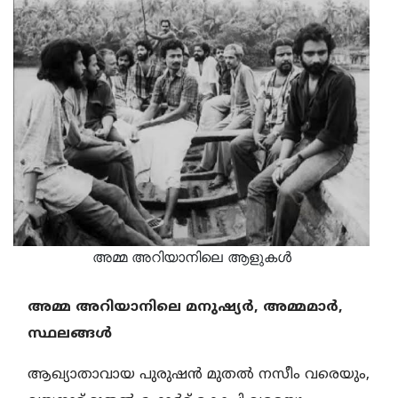
അമ്മ അറിയാനിലെ ആളുകള്‍
​അമ്മ അറിയാനിലെ മനുഷ്യർ, അമ്മമാർ,
സ്ഥലങ്ങൾ
ആഖ്യാതാവായ പുരുഷൻ മുതൽ നസീം വരെയും,