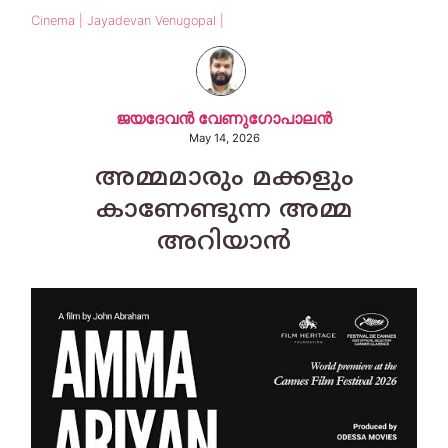
Cinema | Jayadevan Venugopal |
ജയദേവന്‍ വേണുഗോപാലന്‍
May 14, 2026
​അമ്മമാരും മക്കളും
കാണേണ്ടുന്ന അമ്മ
അറിയാൻ