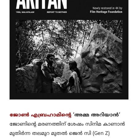
ജോൺ എബ്രഹാമിന്റെ
‘അമ്മ അറിയാൻ’
ജോണിന്റെ മരണത്തിന് ശേഷം സിനിമ കാണാൻ
മുതിർന്ന തലമുറ മുതൽ ജെൻ സി (Gen Z)