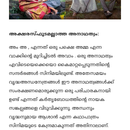
അക്ഷരസ്ഫുടമല്ലാത്ത അനാഥത്വം:
അം അ , എന്നത് ഒരു പക്ഷെ അമ്മ എന്ന
വാക്കിൻ്റെ മുറിച്ചിടൽ അവാം . ഒരു അനാഥത്വം
എവിടെയെക്കെയൊ കൈമാറ്റപ്പെടുന്നതിൻ്റെ
സന്ദർഭങ്ങൾ സിനിമയിലുണ്ട്. അതേസമയം
വൃദ്ധഅന്ധനേത്രങ്ങൾ ഈ അനാഥത്വങ്ങൾക്ക്
സംരക്ഷണമൊരുക്കുന്ന ഒരു പരിചാരകനായി
ഉണ്ട് എന്നത് കർതൃബോധത്തിൻ്റെ നായക
സങ്കല്പങ്ങളെ വിടുവിക്കുന്നു. അന്ധനും
വൃദ്ധനുമായ ആശാൻ എന്ന കഥാപാത്രം
സിനിമയുടെ കേന്ദ്രമാകുന്നത് അതിനാലാണ്.