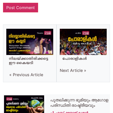
നിലയ്ക്കാതിരിക്കട്ടെ
പോരാളികൾ
ഈ കൈയടി
Next Article »
« Previous Article
പൂതലിക്കുന്ന ഭൂമിയും ആഗോള
പരിസ്ഥിതി രാഷ്ട്രീയവും
പി. എസ്. മനോജ് കുമാര്‍