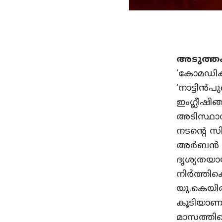
അടുത്ത
‘കോമഡിക
‘നാട്ടിൻ
ഇംഗ്ലീഷി
അടിസ്ഥാന
നടന്റെ സ
അർബൻ ഇം
ദൃശ്യതയായ
നിർത്തിക
യു.കെയിൽ
കൂടിയാണ
മാസത്തി