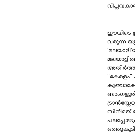
വിപ്ലവകാര
ഈയിടെ ഇറ
വരുന്ന 
‘മലയാളി’
മലയാളിത്
അതിർത്തി
“കേരളം” 
കുഞ്ചാക
ബാംഗളൂര
ട്രാൻസ്ല
സിനിമയി
പലപ്പോഴു
ഒത്തുകൂട