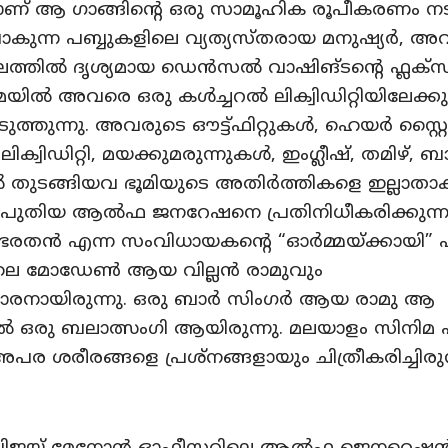
ാണ് ആ ഗാങ്ങിന്റെ ഒരു സാമൂഹിക രൂപീകരണം നടക
ുന്ന പബ്ബുകളിലെ വ്യത്യസ്തരായ മനുഷ്യർ, അ
ലത്തിൽ ദൃശ്യമായ ഡെൻസൽ വാഷിങ്ടന്റെ ഫ്ലക്സ
ിൽ അവരെ ഒരു കൾച്ചറൽ ലിക്വിഡിറ്റിയിലേക്കു
െടുത്തുന്നു. അവരുടെ ഔട്ട്ഫിറ്റുകൾ, ഹെയർ സ്റ്റൈ
്വിഡിറ്റി, മയക്കുമരുന്നുകൾ, ഇംഗ്ലീഷ്, തമിഴ്, 
 തുടങ്ങിയവ ഭൂമിയുടെ അതിർത്തികളെ ഇല്ലാതാക
 പുതിയ ആൽഫ ജനറേഷനെ പ്രതിനിധീകരിക്കുന്നു.
ഭരതൻ എന്ന സംവിധായകന്റെ “ഓർമ്മയ്ക്കായി” 
ലെ മോഡേൺ ആയ വില്ലൻ രാമുവും
കാരനായിരുന്നു. ഒരു ബാർ സിംഗർ ആയ രാമു ആ
 ഒരു ബലാത്സംഗി ആയിരുന്നു. മലയാളം സിനിമ 
ര ശരീരങ്ങളെ പ്രശ്നങ്ങളായും ചിത്രീകരിച്ചിരുന്