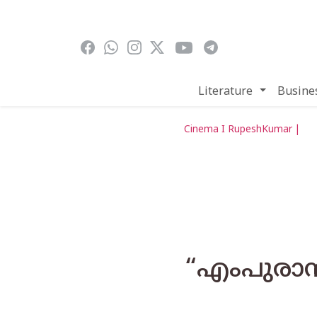
Skip to main content
Literature
Busine
Cinema I RupeshKumar |
“എംപുരാൻ