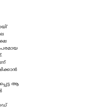
യി’
ലെ
്ഷേ
ത്രപരമായ
.
ാണ്
ഷിക്കാൻ
്പെട്ട ആ
ൾ
സഡ്