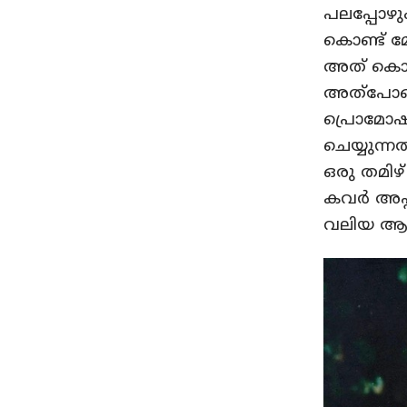
പലപ്പോഴ
കൊണ്ട് മ
അത് കൊറി
അത്പോലെ
പ്രൊമോഷ
ചെയ്യുന്
ഒരു തമി
കവർ അപ്പ
വലിയ ആ