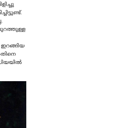
ിച്ചു
്ടുണ്ട്.
.
റത്തുള്ള
െ ഇറങ്ങിയ
അതിനെ
ീഡിയയിൽ