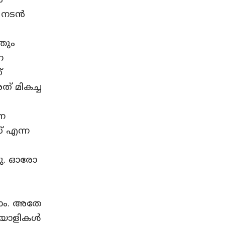
ൻ
ന നടൻ
്തും
ന
്
ത് മികച്ച
ന
് എന്ന
്ടു. ഓരോ
യാം. അതേ
ലയാളികൾ