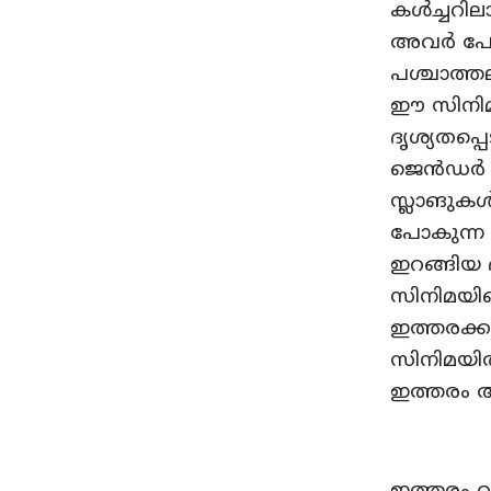
കൾച്ചറില
അവർ പോക
പശ്ചാത്ത
ഈ സിനിമയ
ദൃശ്യതപ്പ
ജെൻഡർ ലിക
സ്ലാങുകൾ
പോകുന്ന
ഇറങ്ങിയ 
സിനിമയി
ഇത്തരക്
സിനിമയിൽ
ഇത്തരം അപ