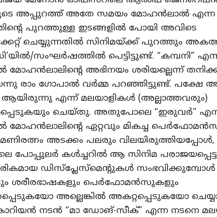
 വിജയ് മേനോൻ ഓഫീസറിലെ ആൽഫ ജെനറെഷ
ുടെ അപ്പുറത്ത് അതേ സമയം മോഹൻലാൽ എന്
ിന്റെ പുറത്തുള്ള ഇടങ്ങളിൽ പോയി അവിടെ
ക്കേറ്റ് ചെയ്യുന്നതിൽ സിനിമയ്ക്ക് പുറത്തും അകത
ധി’യിൽ/സംഘർഷത്തിൽ പെട്ടിട്ടുണ്ട്. “കമ്പനി” എന്
 മോഹൻലാലിന്റെ അഭിനയം ശരിയല്ലെന്ന് തനിക്ക
ന്നു രാം ഗോപാൽ വർമ്മ പറഞ്ഞിട്ടുണ്ട്. പക്ഷേ അ
യിരുന്നു എന്ന് മലയാളികൾ (അല്ലാത്തവരും)
പെടുകയും ചെയ്തു. അതുപോലെ “ഇരുവർ” എന്
ൽ മോഹൻലാലിന്റെ ഏറ്റവും മികച്ച പെർഫോമൻസ
മണിരത്നം അടക്കം പലരും വിലയിരുത്തിയപ്പോൾ,
ട്ടിലെ പോപ്പുലർ കൾച്ചറിൽ ആ സിനിമ പരാജയപ്പെട
ികമായ ഡിസ്പ്ലേസ്മെന്റുകൾ സംഭവിക്കുമ്പോൾ
ളും ശരീരഭാഷകളും പെർഫോമൻസുകളും
്കപ്പെടുകയോ അല്ലെങ്കിൽ അകറ്റപ്പെടുകയോ ചെയ്
റിയൻ നടൻ “മാ ഡോങ്-സീക്” എന്ന നടനെ മ