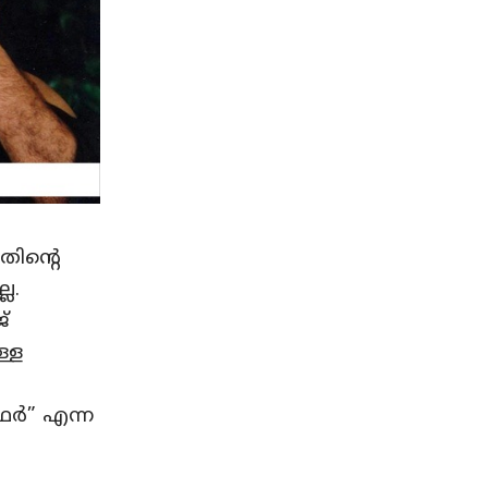
തിന്റെ
ല.
്
ള്ള
ഫർ” എന്ന