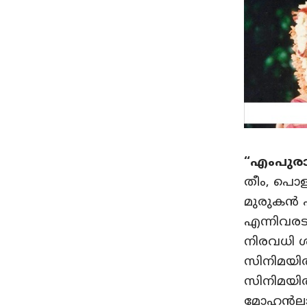
“എംപുര
തീം, പൊളി
മുരുകൻ 
എന്നിവരടക
നിരവധി ശ
സിനിമയി
സിനിമയിൽ
മോഹൻലാ