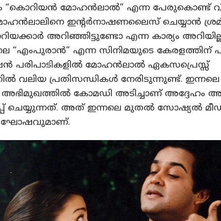
ും “കൊറിയൻ മോഹൻലാൽ” എന്ന പേരുകൊണ്ട് വിള
ോഹൻലാലിനെ ഇന്റർനാഷണലൈസ് ചെയ്യാൻ ശ്രമിച്ചിട
യക്കാർ അറിഞ്ഞിട്ടുണ്ടോ എന്ന കാര്യം അറിയില്ല
 “എംപുരാൻ” എന്ന സിനിമയുടെ കേരളത്തിന് പു
ൻ പരിപാടികളിൽ മോഹൻലാൽ ഏകസപ്രെസ്സ്
നതിൽ വലിയ പ്രതിസന്ധികൾ നേരിടുന്നുണ്ട്. ഇന്നല
ഴ് അഭിമുഖത്തിൽ കോമഡി അടിച്ചാണ് അദ്ദേഹം 
് ചെയ്യുന്നത്. അത് ഇന്നലെ മുതൽ സോഷ്യൽ മ
ഘോഷവുമാണ്.