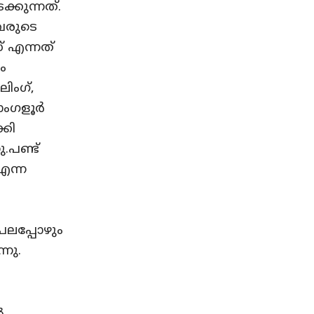
്കുന്നത്.
വരുടെ
് എന്നത്
ം
ലിംഗ്,
ബാംഗളൂർ
്കി
പണ്ട്
എന്ന
പലപ്പോഴും
നു.