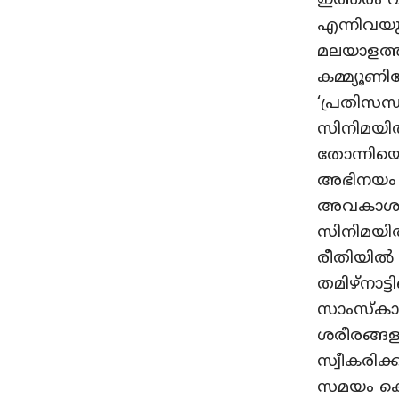
ഇത്തരം
എന്നിവയ
മലയാളത്ത
കമ്മ്യൂണി
‘പ്രതിസന്
സിനിമയിൽ
തോന്നിയെ
അഭിനയം ആ
അവകാശപ്
സിനിമയി
രീതിയിൽ 
തമിഴ്‌നാ
സാംസ്കാര
ശരീരങ്ങ
സ്വീകരിക
സമയം കൊ