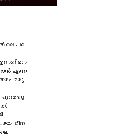
്തിലെ പല
എന്നതിനെ
േനോൻ എന്ന
്തരം ഒരു
 പുറത്തു
ത്.
തി
ഴയ ‘മീന
ിലെ