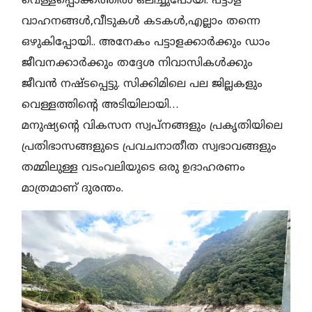
വെള്ളപ്പൊക്കത്തിൽ ഒലിച്ചുപോയി. പട്ടാള
വാഹനങ്ങൾ,വീടുകൾ കടകൾ,എല്ലാം തന്നെ
ഒഴുകിപ്പോയി.. അനേകം പട്ടാളക്കാർക്കും ഡാം
ജീവനക്കാർക്കും തദ്ദേശ നിവാസികൾക്കും
ജീവൻ നഷ്ടപ്പെട്ടു. സിക്കിമിലെ പല ജില്ലകളും
വെള്ളത്തിന്റെ അടിയിലായി…
മനുഷ്യന്റെ വികസന സ്വപ്നങ്ങളും പ്രകൃതിയിലെ
പ്രതിഭാസങ്ങളുടെ പ്രവചനാതീത സ്വഭാവങ്ങളും
തമ്മിലുള്ള വടംവലിയുടെ ഒരു ഉദാഹരണം
മാത്രമാണ് ദുരന്തം.