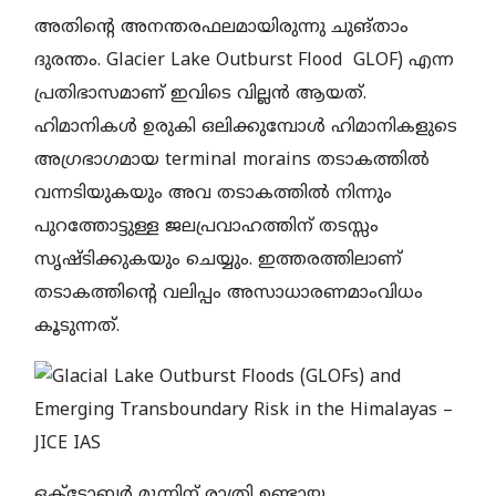
അതിന്റെ അനന്തരഫലമായിരുന്നു ചുങ്താം
ദുരന്തം. Glacier Lake Outburst Flood GLOF) എന്ന
പ്രതിഭാസമാണ് ഇവിടെ വില്ലൻ ആയത്.
ഹിമാനികൾ ഉരുകി ഒലിക്കുമ്പോൾ ഹിമാനികളുടെ
അഗ്രഭാഗമായ terminal morains തടാകത്തിൽ
വന്നടിയുകയും അവ തടാകത്തിൽ നിന്നും
പുറത്തോട്ടുള്ള ജലപ്രവാഹത്തിന് തടസ്സം
സൃഷ്ടിക്കുകയും ചെയ്യും. ഇത്തരത്തിലാണ്
തടാകത്തിന്റെ വലിപ്പം അസാധാരണമാംവിധം
കൂടുന്നത്.
ഒക്ടോബർ മൂന്നിന് രാത്രി ഉണ്ടായ