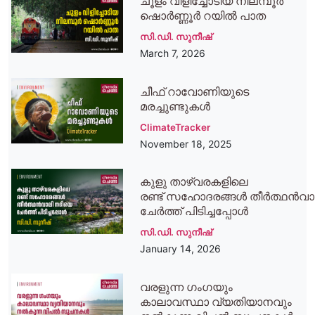
ചൂളം വിളിച്ചോടിയ നിലമ്പൂര്‍
ഷൊര്‍ണ്ണൂര്‍ റയിൽ പാത
സി.ഡി. സുനീഷ്
March 7, 2026
ചീഫ് റാവോണിയുടെ
മരച്ചുണ്ടുകൾ
ClimateTracker
November 18, 2025
കുളു താഴ്‌വരകളിലെ
രണ്ട് സഹോദരങ്ങൾ തീർത്ഥൻവാ
ചേർത്ത് പിടിച്ചപ്പോൾ
സി.ഡി. സുനീഷ്
January 14, 2026
വരളുന്ന ഗംഗയും
കാലാവസ്ഥാ വ്യതിയാനവും