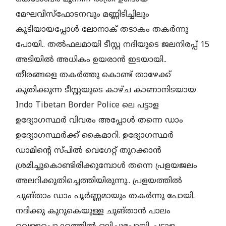
മേഘവിസ്ഫോടനവും മണ്ണിടിച്ചിലും
കൂടിയായപ്പോൾ ലോനാക് തടാകം തകർന്നു
പോയി.. തൽഫലമായി ടീസ്റ്റ നദിയുടെ ജലനിരപ്പ് 15
അടിയിൽ അധികം ഉയരാൻ ഇടയായി..
തീരങ്ങളെ തകർത്തു കൊണ്ട് താഴേക്ക്
കുതിക്കുന്ന ടീസ്റ്റയുടെ കാഴ്ച കാണാനിടയായ
Indo Tibetan Border Police ലെ പട്ടാള
ഉദ്യോഗസ്ഥർ വിവരം അപ്പോൾ തന്നെ ഡാം
ഉദ്യോഗസ്ഥർക്ക് കൈമാറി. ഉദ്യോഗസ്ഥർ
ഡാമിന്റെ സ്പില്‍ വെഗേറ്റ് തുറക്കാൻ
ശ്രമിച്ചുകൊണ്ടിരിക്കുമ്പോൾ തന്നെ പ്രളയജലം
അലറിക്കുതിച്ചെത്തിയിരുന്നു.. പ്രളയത്തിൽ
ചുങ്താം ഡാം പൂർണ്ണമായും തകർന്നു പോയി.
നദിക്കു കുറുകെയുള്ള ചുങ്താൻ പാലം