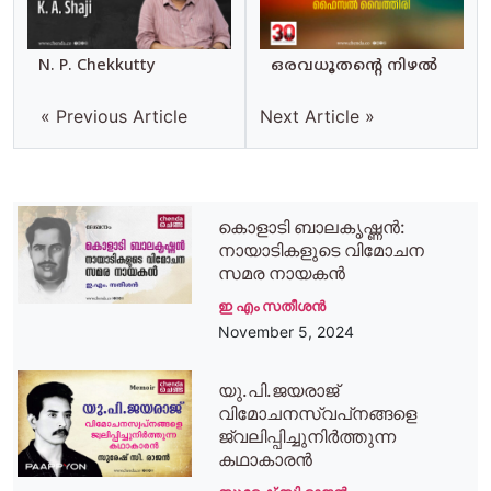
N. P. Chekkutty
ഒരവധൂതന്റെ നിഴൽ
« Previous Article
Next Article »
കൊളാടി ബാലകൃഷ്ണൻ:
നായാടികളുടെ വിമോചന
സമര നായകൻ
ഇ എം സതീശന്‍
November 5, 2024
യു.പി.ജയരാജ്
വിമോചനസ്വപ്‌നങ്ങളെ
ജ്വലിപ്പിച്ചുനിര്‍ത്തുന്ന
കഥാകാരന്‍