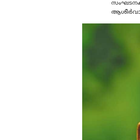
സംഘടനകള
ആശീര്‍വാ