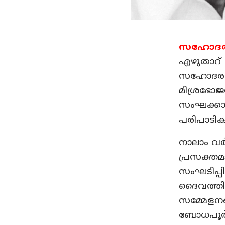
സഹോദരന്
എഴുതാറ് 
സഹോദര സ
മിശ്രഭോജന
സംഘക്കാര
പരിപാടികള
നാലാം വര
പ്രസക്തമ
സംഘടിപ്പി
ദൈവത്തി
സമ്മേളനത
ബോധപൂര്‍