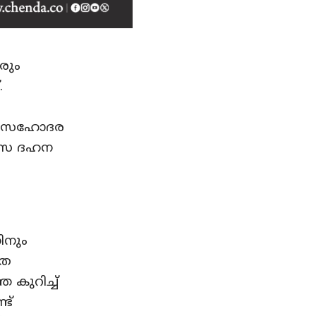
രും
.
തോളം സഹോദര
്ഷസ ദഹന
ിനും
മത
 കുറിച്ച്
ട്