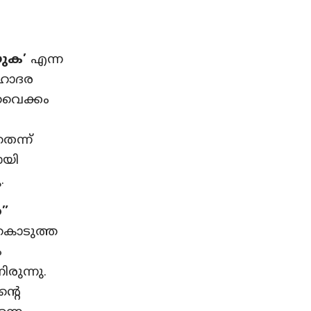
യുക’
എന്ന
ഹോദര
 വൈക്കം
െന്ന്
ായി
.
ര”
ുകൊടുത്ത
ം
ിരുന്നു.
്റെ