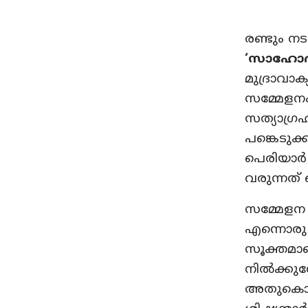
രണ്ടും നട
‘സാഹോദര്
മുദ്രാവ
സമ്മേളനം
സത്യാഗ്രഹ
പങ്കെടുക്
പെരിയാര്‍
വരുന്നത് 
സമ്മേളന 
എന്നൊരു 
സൂക്തമാണ
നില്‍ക്കു
അതുകൊണ്ട