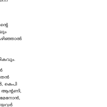
ന്നെ
ന്റെ
യും
കഴിഞ്ഞാല്‍
ധികവും.
‍
തന്‍
്‍, കെപി
ി ആന്റണി,
ദമേനോന്‍,
ിയവര്‍