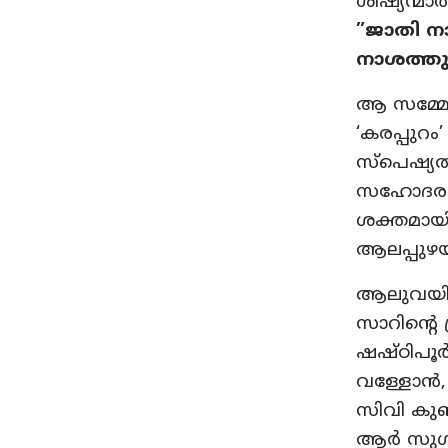
ശിഷ്യന്മ
”ജാതി ന
നാശത്തുക
ആ സമ്മേളന
‘കരപ്പുറ
സ്പെഷ്യല്
സഹോദരസംഘ
ശക്തമായി
ആലപ്പുഴയ
ആലുവയില
സാറിന്റെ 
ഷഷ്ഠിപൂര്‍
വള്ളോന്‍
സിവി കുഞ്
ആര്‍ സുഗത