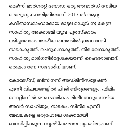
മെഴ്‌സി മാർഗരറ്റ് ബോഡ ഒരു അവാർഡ് നേടിയ
തെലുഗു കവയിത്രിയാണ്. 2017-ൽ ആദ്യ
കവിതാസമാഹാരമായ മാട്ടല മഡുగు നു കേന്ദ്ര
സാഹിത്യ അക്കാദമി യുവ പുരസ്കാരം
ലഭിച്ചതോടെ ദേശീയ തലത്തിൽ ശ്രദ്ധ നേടി.
നാടകകൃത്ത്, ചെറുകഥാകൃത്ത്, തിരക്കഥാകൃത്ത്,
സാഹിത്യ മാർഗനിർദ്ദേശകയാണ്. ഹൈദരാബാദ്,
തെലംഗാണ സ്വദേശിനിയാണ്.
കോമേഴ്സ്, ബിസിനസ് അഡ്മിനിസ്ട്രേഷൻ
എന്നീ വിഷയങ്ങളിൽ പി.ജി ബിരുദങ്ങളും, ഫിലിം
റൈറ്റിംഗിൽ ഔപചാരിക പരിശീലനവും നേടിയ
അവർ സാഹിത്യം, നാടകം, സിനിമ എന്നീ
മേഖലകളെ ഒരുപോലെ ശക്തമായി
ബന്ധിപ്പിക്കുന്ന സൃഷ്ടിപരമായ വ്യക്തിത്വമാണ്.