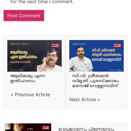
for the next time I comment.
ആലിമാമു എന്ന
സി.വി. ശ്രീരാമന്‍
ഇതിഹാസം
സ്മൃതി പുരസ്‌ക്കാരം
മനോജ് വെള്ളനാടിന്
« Previous Article
Next Article »
വേട്ടക്കാരനും പ്രണയവും