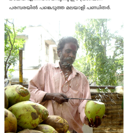
പരമ്പരയില്‍ പങ്കെടുത്ത മലയാളി പണ്ഡിതര്‍.