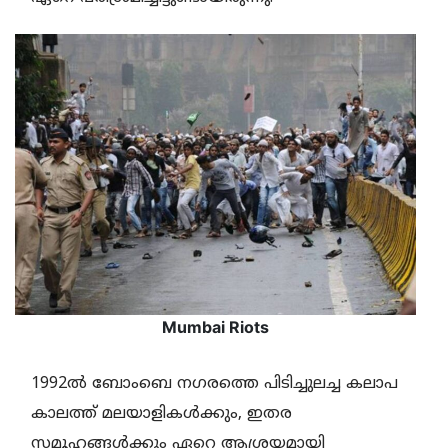
Mumbai Riots
1992ല്‍ ബോംബെ നഗരത്തെ പിടിച്ചുലച്ച കലാപ
കാലത്ത് മലയാളികള്‍ക്കും, ഇതര
സമൂഹങ്ങള്‍ക്കും ഏറെ ആശ്രയമായി