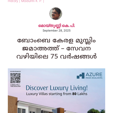
History | Moidunni K. P. |
മൊയ്തുണ്ണി കെ.പി.
September 28, 2025
ബോംബെ കേരള മുസ്ലിം
ജമാഅത്ത് – സേവന
വഴിയിലെ 75 വര്‍ഷങ്ങള്‍