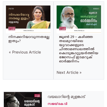
നിനക്കറിയാവുന്നതല്ലേ
ജൂൺ 29 – കഴിഞ്ഞ
ഇതും?
തലമുറയിലെ
യുവാക്കളുടെ
ചിന്താമണ്ഡലത്തിൽ
« Previous Article
കൊടുങ്കാറ്റുയർത്തിയ
ജോസഫ് ഇടമറുക്
ഓർമ്മദിനം
Next Article »
വയലാറിന്റെ മുളങ്കാട്
സജയ് കെ വി