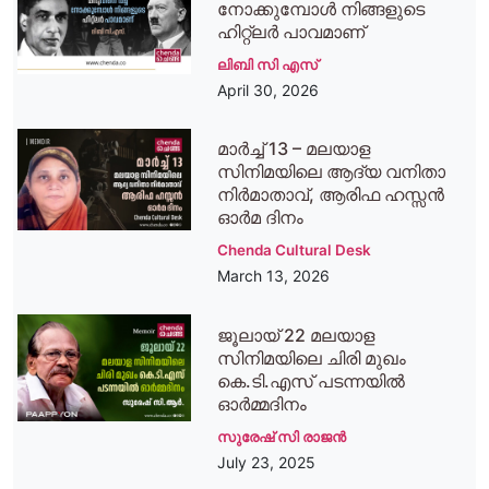
നോക്കുമ്പോൾ നിങ്ങളുടെ
ഹിറ്റ്ലർ പാവമാണ്
ലിബി സി എസ്
April 30, 2026
മാർച്ച് 13 – മലയാള
സിനിമയിലെ ആദ്യ വനിതാ
നിർമാതാവ്, ആരിഫ ഹസ്സൻ
ഓർമ ദിനം
Chenda Cultural Desk
March 13, 2026
ജൂലായ് 22 മലയാള
സിനിമയിലെ ചിരി മുഖം
കെ.ടി.എസ് പടന്നയില്‍
ഓര്‍മ്മദിനം
സുരേഷ് സി രാജന്‍
July 23, 2025