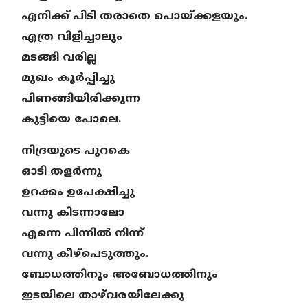
എനിക്ക് പിടി തരാതെ പൊയ്ക്കളയും.
എത്ര വിളിച്ചാലും
മടങ്ങി വരില്ല
മുഖം കൂർപ്പിച്ചു
പിണങ്ങിയിരിക്കുന്ന
കുട്ടിയെ പോലെ.
നിദ്രയുടെ പുറകെ
ഓടി തളർന്നു
ഉറക്കം ഉപേക്ഷിച്ചു
വന്നു കിടന്നാലോ
എന്നെ പിന്നിൽ നിന്ന്
വന്നു കീഴ്പെടുത്തും.
ബോധത്തിനും അബോധത്തിനും
ഇടയിലെ താഴ്‌വരയിലേക്കു