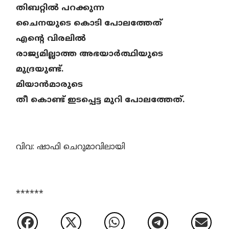
തിബറ്റിൽ പറക്കുന്ന
ചൈനയുടെ കൊടി പോലത്തേത്
എന്റെ വിരലിൽ
രാജ്യമില്ലാത്ത അഭയാർത്ഥിയുടെ
മുദ്രയുണ്ട്.
മിയാൻമാരുടെ
തീ കൊണ്ട് ഇടപ്പെട്ട മുറി പോലത്തേത്.
വിവ: ഷാഫി ചെറുമാവിലായി
******