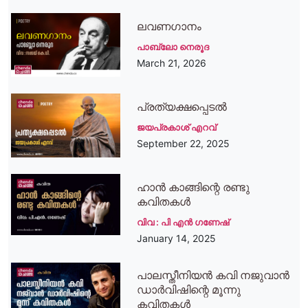
ലവണഗാനം
പാബ്ലോ നെരൂദ
March 21, 2026
പ്രത്യക്ഷപ്പെടല്‍
ജയപ്രകാശ് എറവ്
September 22, 2025
ഹാൻ കാങ്ങിന്റെ രണ്ടു
കവിതകള്‍
വിവ : പി എന്‍ ഗണേഷ്
January 14, 2025
പാലസ്തീനിയൻ കവി നജുവാൻ
ഡാർവിഷിന്റെ മൂന്നു
കവിതകൾ