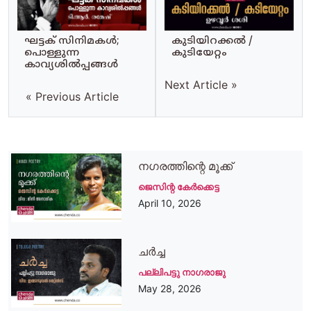
ഘട്ടക് സിനിമകൾ;
കുടിയിറക്കൽ /
പൊള്ളുന്ന
കുടിയേറ്റം
കാവ്യശിൽപ്പങ്ങൾ
Next Article »
« Previous Article
നഗരത്തിന്റെ മൂക്ക്
ജെസിന്റ കേർക്കെട്ട
April 10, 2026
ചർച്ച
പല്ലിപട്ടു നാഗരാജു
May 28, 2026