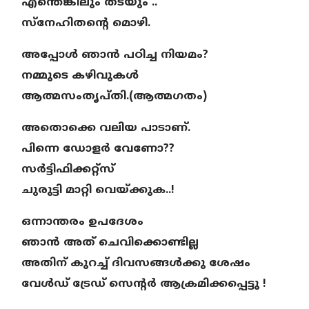
എന്തെങ്കിലും തടയും ..
സ്നേഹിതന്റെ മൊഴി.
അപ്പോൾ ഞാൻ പഠിച്ച നിയമം?
നമ്മുടെ കഴിവുകൾ
ആത്മസംതൃപ്തി.(ആത്മഗതം)
അതൊക്കെ വലിയ പാടാണ്.
പിന്നെ ഡോളർ വേണോ??
സർട്ടിഫിക്കറ്റ്സ്
ചുരുട്ടി മാറ്റി വെയ്ക്കുക..!
ഒന്നാന്തരം ഉപദേശം
ഞാൻ അത് ചെവിക്കൊണ്ടില്ല
അതിന് കുറച്ച് ദിവസങ്ങൾക്കു ശേഷം
വേള്‍ഡ് ട്രേഡ് സെന്റര്‍ ആക്രമിക്കപ്പെട്ടു !