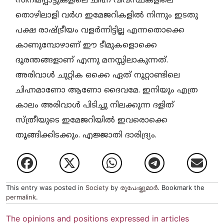
സിനിമപ്പാട്ടുകളിലെ ചിഹ്ന വിവസ്ഥകളിലെ
തൊഴിലാളി വർഗ ഇമേജറികളിൽ നിന്നും ഇടതു
പക്ഷ രാഷ്ട്രീയം വളർന്നിട്ടില്ല എന്നതൊക്കെ
കാണുമ്പോഴാണ് ഈ ടീമുകളൊക്കെ
ദൂരന്തങ്ങളാണ് എന്നു മനസ്സിലാകുന്നത്.
അരിവാൾ ചുറ്റിക ഒക്കെ ഏത് നൂറ്റാണ്ടിലെ
ചിഹ്നമാണോ ആണോ ദൈവമേ. ഇനിയും എത്ര
കാലം അരിവാൾ പിടിച്ചു നിലക്കുന്ന ദളിത്
സ്ത്രീയുടെ ഇമേജറിയിൽ ഇവരൊക്കെ
തൂങ്ങിക്കിടക്കും. എജ്ജാതി ദാരിദ്ര്യം.
This entry was posted in
Society
by
രൂപേഷ്കുമാര്‍
. Bookmark the
permalink
.
The opinions and positions expressed in articles