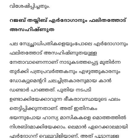
വിശേഷിപ്പിച്ചതും.
റജബ് തയ്യിബ് എർദോഗാനും ഫലിതത്തോട്
അസഹിഷ്ണുത
പല സ്വേച്ഛാധിപതികളെയുംപോലെ എർദോഗാനും
ഫലിതത്തോട് അസഹിഷ്ണുതയുള്ള
നേതാവാണെന്നാണ്‌ നാടുകടത്തപ്പെട്ട മുതിർന്ന
തുർക്കി പത്രപ്രവർത്തകനും എഴുത്തുകാരനും
ഡോക്യുമെന്ററി ചലച്ചിത്രകാരനുമായ കാൻ
ഡണ്ടാർ പറഞ്ഞത്‌. പുതിയ നടപടി
ഉണ്ടാക്കിയേക്കാവുന്ന ഭീകരാവസ്ഥയുടെ ഫലം
തെട്ടിപ്പിക്കുന്നതാണ്‌. അത് ഇതിനകം
ഭയന്നുപോയ ഹാസ്യ മാസികകളെ മൊത്തത്തിൽ
നിശബ്ദമാക്കിയേക്കാം. ലെമാൻ ഏറെക്കാലമായി
എർദോഗന് വെല്ലുവിളിയാണ്, അത്‌ പൂട്ടാനുള്ള