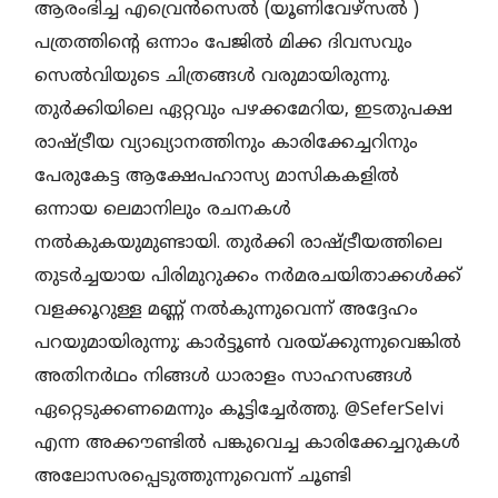
ആരംഭിച്ച എവ്രെൻസെൽ (യൂണിവേഴ്സൽ )
പത്രത്തിന്റെ ഒന്നാം പേജിൽ മിക്ക ദിവസവും
സെൽവിയുടെ ചിത്രങ്ങൾ വരുമായിരുന്നു.
തുർക്കിയിലെ ഏറ്റവും പഴക്കമേറിയ, ഇടതുപക്ഷ
രാഷ്ട്രീയ വ്യാഖ്യാനത്തിനും കാരിക്കേച്ചറിനും
പേരുകേട്ട ആക്ഷേപഹാസ്യ മാസികകളിൽ
ഒന്നായ ലെമാനിലും രചനകൾ
നൽകുകയുമുണ്ടായി. തുർക്കി രാഷ്ട്രീയത്തിലെ
തുടർച്ചയായ പിരിമുറുക്കം നർമരചയിതാക്കൾക്ക്
വളക്കൂറുള്ള മണ്ണ് നൽകുന്നുവെന്ന് അദ്ദേഹം
പറയുമായിരുന്നു; കാർട്ടൂൺ വരയ്ക്കുന്നുവെങ്കിൽ
അതിനർഥം നിങ്ങൾ ധാരാളം സാഹസങ്ങൾ
ഏറ്റെടുക്കണമെന്നും കൂട്ടിച്ചേർത്തു. @SeferSelvi
എന്ന അക്കൗണ്ടിൽ പങ്കുവെച്ച കാരിക്കേച്ചറുകൾ
അലോസരപ്പെടുത്തുന്നുവെന്ന് ചൂണ്ടി