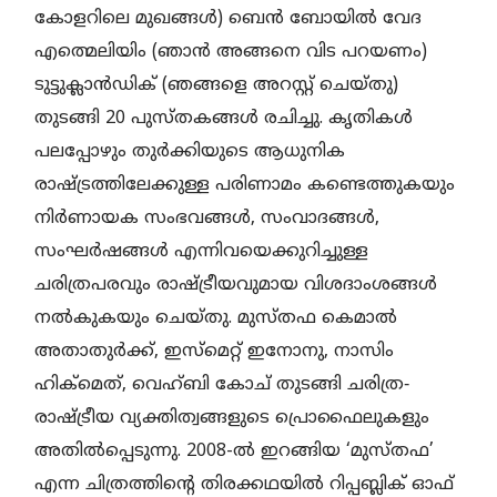
കോളറിലെ മുഖങ്ങൾ) ബെൻ ബോയിൽ വേദ
എത്മെലിയിം (ഞാൻ അങ്ങനെ വിട പറയണം)
ടുട്ടുക്ലാൻഡിക് (ഞങ്ങളെ അറസ്റ്റ് ചെയ്തു)
തുടങ്ങി 20 പുസ്തകങ്ങൾ രചിച്ചു. കൃതികൾ
പലപ്പോഴും തുർക്കിയുടെ ആധുനിക
രാഷ്ട്രത്തിലേക്കുള്ള പരിണാമം കണ്ടെത്തുകയും
നിർണായക സംഭവങ്ങൾ, സംവാദങ്ങൾ,
സംഘർഷങ്ങൾ എന്നിവയെക്കുറിച്ചുള്ള
ചരിത്രപരവും രാഷ്ട്രീയവുമായ വിശദാംശങ്ങൾ
നൽകുകയും ചെയ്‌തു. മുസ്തഫ കെമാൽ
അതാതുർക്ക്, ഇസ്മെറ്റ് ഇനോനു, നാസിം
ഹിക്മെത്, വെഹ്ബി കോച് തുടങ്ങി ചരിത്ര‐
രാഷ്ട്രീയ വ്യക്തിത്വങ്ങളുടെ പ്രൊഫൈലുകളും
അതിൽപ്പെടുന്നു. 2008-ൽ ഇറങ്ങിയ ‘മുസ്തഫ’
എന്ന ചിത്രത്തിന്റെ തിരക്കഥയിൽ റിപ്പബ്ലിക് ഓഫ്