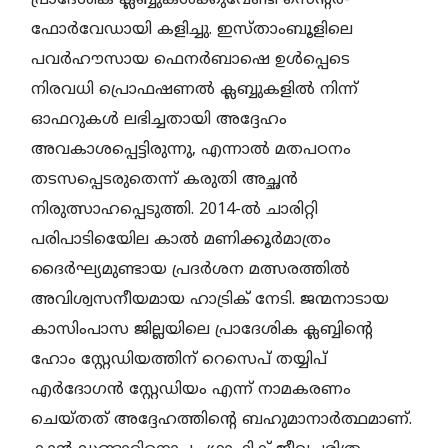
ഫോർവേഡായി കളിച്ചു. ഇസ്താംബൂളിലെ
പവർഹൗസായ ഫെനർബാഷെ ഉൾപ്പെടെ
നിരവധി പ്രൊഫഷണൽ ക്ലബ്ബുകളിൽ നിന്ന്
ഓഫറുകൾ ലഭിച്ചതായി അദ്ദേഹം
അവകാശപ്പെട്ടിരുന്നു, എന്നാൽ മതപഠനം
തടസപ്പെടരുതെന്ന്‌ കരുതി അച്ഛൻ
നിരുത്സാഹപ്പെടുത്തി. 2014-ൽ ചാരിറ്റി
പരിപാടിയിെേല കാൽ മണിക്കൂർമാത്രം
ദൈർഘ്യമുണ്ടായ പ്രദർശന മത്സരത്തിൽ
അവിശ്വസനീയമായ ഹാട്രിക് നേടി. ജന്മനാടായ
കാസിംപാസ ജില്ലയിലെ പ്രാദേശിക ക്ലബ്ബിന്റെ
ഹോം സ്റ്റേഡിയത്തിന് റെസെപ് തയ്യിപ്
എർദോഗൻ സ്റ്റേഡിയം എന്ന് നാമകരണം
ചെയ്തത് അദ്ദേഹത്തിന്റെ ബഹുമാനാർത്ഥമാണ്.