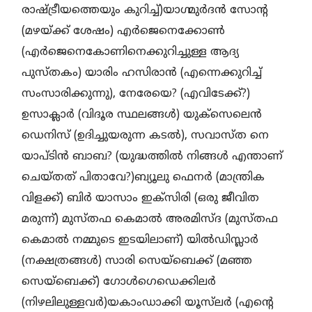
രാഷ്ട്രീയത്തെയും കുറിച്ച്)യാഗ്മുർദൻ സോന്റ
(മഴയ്ക്ക് ശേഷം) എർജെനെക്കോൺ
(എർജെനെകോണിനെക്കുറിച്ചുള്ള ആദ്യ
പുസ്തകം) യാരിം ഹസിരാൻ (എന്നെക്കുറിച്ച്
സംസാരിക്കുന്നു), നേരേയെ? (എവിടേക്ക്?)
ഉസാക്ലാർ (വിദൂര സ്ഥലങ്ങൾ) യുക്‌സെലെൻ
ഡെനിസ് (ഉദിച്ചുയരുന്ന കടൽ), സവാസ്ത നെ
യാപ്ടിൻ ബാബ? (യുദ്ധത്തിൽ നിങ്ങൾ എന്താണ്
ചെയ്തത് പിതാവേ?)ബ്യൂലു ഫെനർ (മാന്ത്രിക
വിളക്ക്‌) ബിർ യാസാം ഇക്‌സിരി (ഒരു ജീവിത
മരുന്ന്) മുസ്തഫ കെമാൽ അരമിസ്ദ (മുസ്തഫ
കെമാൽ നമ്മുടെ ഇടയിലാണ്) യിൽഡിസ്ലാർ
(നക്ഷത്രങ്ങൾ) സാരി സെയ്ബെക്ക് (മഞ്ഞ
സെയ്ബെക്ക്) ഗോൾഗെഡെക്കിലർ
(നിഴലിലുള്ളവർ)യകാംഡാക്കി യൂസ്‌ലർ (എന്റെ