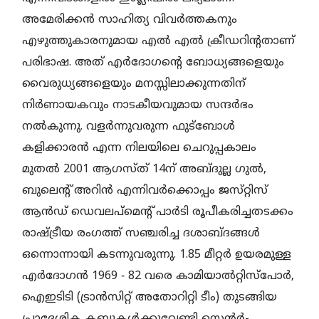
അമേരിക്കൻ സാഹിത്യ വിവർത്തകനും
എഴുത്തുകാരനുമായ എൽ എൽ ക്രീഡറിന്റതാണ്‌
പരിഭാഷ. അത്‌ എർദോഗന്റെ ബോധ്യങ്ങളെയും
വൈരുധ്യങ്ങളെയും മനസ്സിലാക്കുന്നതിന്
നിർണായകവും നാടകീയവുമായ സന്ദർഭം
നൽകുന്നു. വളർന്നുവരുന്ന ഫുട്ബോൾ
കളിക്കാരൻ എന്ന നിലയിലെ ചെറുപ്പകാലം
മുതൽ 2001 ആഗസ്‌ത്‌ 14ന്‌ അബ്ദുല്ല ഗുൽ,
ബുലെന്റ്‌ അറിൻ എന്നിവർക്കൊപ്പം ജസ്‌റ്റിസ്‌
ആൻഡ് ഡെവലപ്‌മെന്റ് പാർടി രൂപീകരിച്ചതടക്കം
രാഷ്ട്രീയ രംഗത്ത് സഞ്ചരിച്ച ദശാബ്ദങ്ങൾ
ഒന്നൊന്നായി കടന്നുവരുന്നു. 1.85 മീറ്റർ ഉയരമുള്ള
എർദോഗൻ 1969 ‐ 82 വരെ കാമിയാൽറ്റിസ്പോർ,
ഐഇടിടി (ട്രാൻസിറ്റ് അതോറിറ്റി ടീം) തുടങ്ങിയ
പ്രാദേശിക ക്ലബ്ബുകൾക്കുവേണ്ടി സെന്റർ-