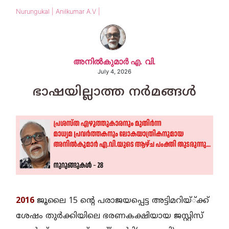
Nurungukal | Anilkumar A.V |
അനിൽകുമാർ എ. വി.
July 4, 2026
ഭാഷയില്ലാത്ത നർമങ്ങൾ
2016
ജൂലൈ 15 ന്റെ പരാജയപ്പെട്ട അട്ടിമറിയ്്‌ക്ക്‌
ശേഷം തുർക്കിയിലെ ഭരണകക്ഷിയായ ജസ്റ്റിസ്