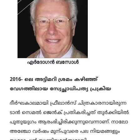
എർദോഗൻ ബസോൾ
2016- ലെ അട്ടിമറി ശ്രമം കഴിഞ്ഞ്‌
വേഗത്തിലായ സ്വേച്ഛാധിപത്യ പ്രക്രിയ
ദീർഘകാലമായി ഫ്രീലാൻസ് ചിത്രകാരനായിരുന്ന
ടാൻ സെമൽ ജെൻക് പ്രതികരിച്ചത് തുർക്കിയിൽ
പുതുയുഗം ആരംഭിച്ചിരിക്കുന്നുവെന്നാണ്. നാലോ
അഞ്ചോ വർഷം മുന്പുവരെ പല നിയമങ്ങളും