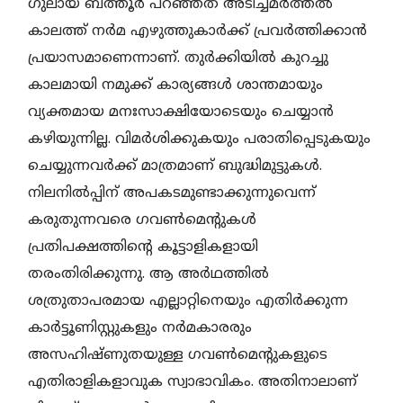
ഗുലായ് ബത്തൂർ പറഞ്ഞത് അടിച്ചമർത്തൽ
കാലത്ത് നർമ എഴുത്തുകാർക്ക് പ്രവർത്തിക്കാൻ
പ്രയാസമാണെന്നാണ്. തുർക്കിയിൽ കുറച്ചു
കാലമായി നമുക്ക് കാര്യങ്ങൾ ശാന്തമായും
വ്യക്തമായ മനഃസാക്ഷിയോടെയും ചെയ്യാൻ
കഴിയുന്നില്ല. വിമർശിക്കുകയും പരാതിപ്പെടുകയും
ചെയ്യുന്നവർക്ക്‌ മാത്രമാണ് ബുദ്ധിമുട്ടുകൾ.
നിലനിൽപ്പിന് അപകടമുണ്ടാക്കുന്നുവെന്ന്‌
കരുതുന്നവരെ ഗവൺമെന്റുകൾ
പ്രതിപക്ഷത്തിന്റെ കൂട്ടാളികളായി
തരംതിരിക്കുന്നു. ആ അർഥത്തിൽ
ശത്രുതാപരമായ എല്ലാറ്റിനെയും എതിർക്കുന്ന
കാർട്ടൂണിസ്റ്റുകളും നർമകാരരും
അസഹിഷ്ണുതയുള്ള ഗവൺമെന്റുകളുടെ
എതിരാളികളാവുക സ്വാഭാവികം. അതിനാലാണ്