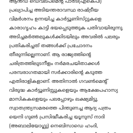
ആൻഡ് ഡെവലപ്‌മെന്റ് പാർടി(എകെപി)
പ്രഖ്യാപിച്ച അടിയന്തരാവസ്ഥ രാഷ്ട്രീയ
വിമർശനം ഉന്നയിച്ച കാർട്ടൂണിസ്‌റ്റുകളെ
കാരാഗൃഹം കാട്ടി ഭയപ്പെടുത്തുക പതിവായിരുന്നു.
അടിച്ചമർത്തലുകൾക്കിടയിലും അവരിൽ പലരും
പ്രതികരിച്ചത്‌ തങ്ങൾക്ക് പ്രചോദനം
തീരുന്നില്ലെന്നാണ്. ആ രാജ്യത്തിന്റെ
ചരിത്രത്തിലുടനീളം നർമരചയിതാക്കൾ
പരമ്പരാഗതമായി സർക്കാരിന്റെ കടുത്ത
എതിരാളികളാണ്. അതിനാൽ ഗവൺമെന്റ്‌
വിരുദ്ധ കാർട്ടൂണിസ്റ്റുകളെയും ആക്ഷേപഹാസ്യ
മാസികകളെയും പലപ്പോഴും ലക്ഷ്യമിട്ടു.
സ്വാതന്ത്ര്യസമരത്തെ പിന്തുണച്ച ആദ്യ പത്രം
യെനി ഗുൺ പ്രസിദ്ധീകരിച്ച യൂനുസ് നാദി
(അബാലിയോഗ്ലു) നെബിസാഡെ ഹംദി,