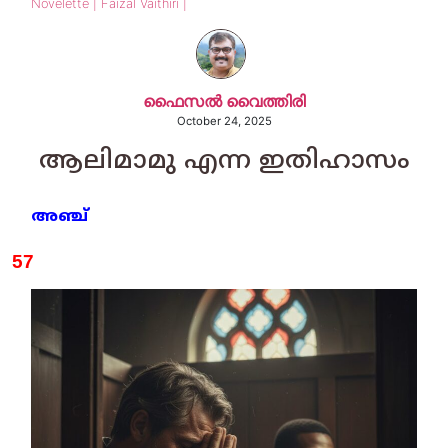
Novelette | Faizal Vaithiri |
ഫൈസല്‍ വൈത്തിരി
October 24, 2025
ആലിമാമു എന്ന ഇതിഹാസം
അഞ്ച്‌
57