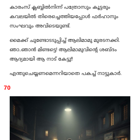
കാരംസ് ക്ലബ്ബിൽനിന്ന് പത്രോസും കൂട്ടരും
കവലയിൽ തിരെച്ചെത്തിയപ്പോൾ ഫർഹാനും
സംഘവും അവിടെയുണ്ട്.
മൈക്ക് ചുണ്ടോടടുപ്പിച്ച് ആലിമാമു മുരടനക്കി.
ഞാ..ഞാൻ മിണ്ടട്ടെ! ആലിമാമുവിന്റെ ശബ്ദം
ആദ്യമായി ആ നാട് കേട്ടു!!
എന്തുചെയ്യണമെന്നറിയാതെ പകച്ച് നാട്ടുകാർ.
70