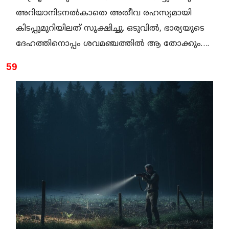
അറിയാനിടനൽകാതെ അതീവ രഹസ്യമായി
കിടപ്പുമുറിയിലത് സൂക്ഷിച്ചു. ഒടുവിൽ, ഭാര്യയുടെ
ദേഹത്തിനൊപ്പം ശവമഞ്ചത്തിൽ ആ തോക്കും….
59