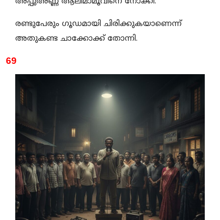
അപ്പുഅണ്ണ ആലിമാമൂവിനെ നോക്കി.
രണ്ടുപേരും ഗൂഡമായി ചിരിക്കുകയാണെന്ന്
അതുകണ്ട ചാക്കോക്ക് തോന്നി.
69