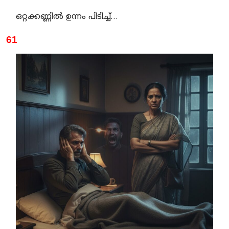
ഒറ്റക്കണ്ണിൽ ഉന്നം പിടിച്ച്…
61