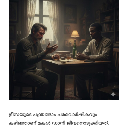
ട്രീസയുടെ പന്ത്രണ്ടാം ചരമവാർഷികവും
കഴിഞ്ഞാണ് മകൾ ഡാനി ജീവനൊടുക്കിയത്.