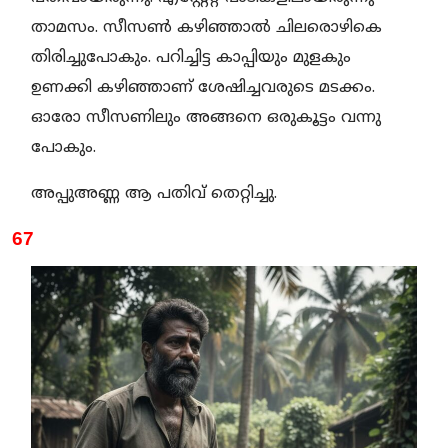
താമസം. സീസൺ കഴിഞ്ഞാൽ ചിലരൊഴികെ
തിരിച്ചുപോകും. പറിച്ചിട്ട കാപ്പിയും മുളകും
ഉണക്കി കഴിഞ്ഞാണ് ശേഷിച്ചവരുടെ മടക്കം.
ഓരോ സീസണിലും അങ്ങനെ ഒരുകൂട്ടം വന്നു
പോകും.
അപ്പുഅണ്ണ ആ പതിവ് തെറ്റിച്ചു.
67