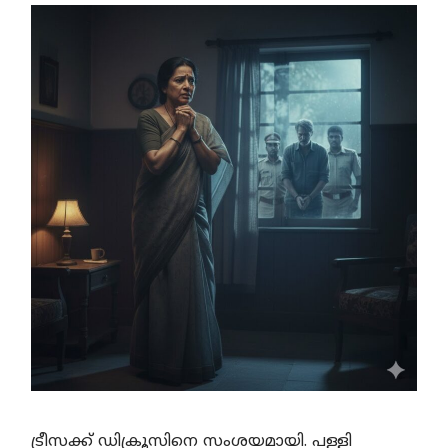
ട്രീസക്ക് ഡിക്രൂസിനെ സംശയമായി. പള്ളി