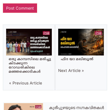
ഒരു കാമ്പസിലെ മരിച്ചു
ഫിദ യാ മഖ്‌ബൂൽ
കിടക്കുന്ന
റോഡരികിലെ
Next Article »
മഞ്ഞക്കൊടികൾ
« Previous Article
കുരീപ്പുഴയുടെ നഗ്നകവിതകള്‍