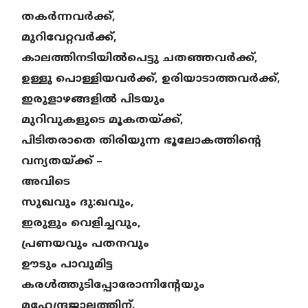
തകർന്നവർക്ക്‌,
മുറിവേറ്റവർക്ക്,
കാലത്തിനടിയിൽപെട്ടു ചതഞ്ഞവർക്ക്,
ഉള്ളു പൊള്ളിയവർക്ക്, ഉരിയാടാത്തവർക്ക്,
ഇരുളാഴങ്ങളിൽ പിടയും
മുറിവുകളുടെ മൂകതയ്ക്ക്,
പിടിതരാതെ തിരിയുന്ന ഭൂലോകത്തിൻ്റെ
വന്യതയ്ക്ക് –
അവിടെ
സുഖവും ദു:ഖവും,
ഇരുളും വെളിച്ചവും,
പ്രണയവും പതനവും
ഊടും പാവുമിട്ട
കരൾത്തുടിപ്പോരോന്നിന്റേയും
മഹേന്ദ്രജാലത്തിന്.