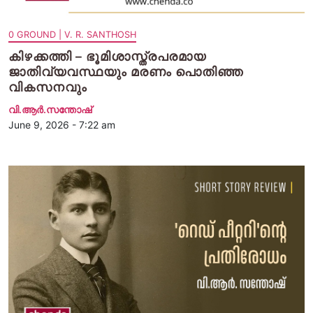
0 GROUND | V. R. SANTHOSH
കിഴക്കത്തി – ഭൂമിശാസ്ത്രപരമായ
ജാതിവ്യവസ്ഥയും മരണം പൊതിഞ്ഞ
വികസനവും
വി.ആര്‍.സന്തോഷ്
June 9, 2026 - 7:22 am