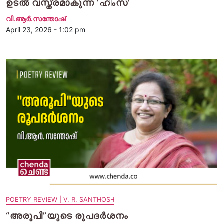
ഉടൽ വസ്ത്രമാകുന്ന ‘ഹിംസ’
വി.ആര്‍.സന്തോഷ്
April 23, 2026 - 1:02 pm
POETRY REVIEW | V. R. SANTHOSH
“അരൂപി”യുടെ രൂപദർശനം