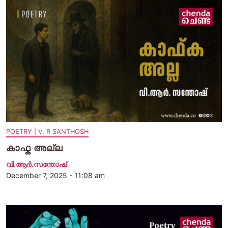
POETRY | V. R SANTHOSH
കാഫ്ക അല്ല
വി.ആര്‍.സന്തോഷ്
December 7, 2025 - 11:08 am